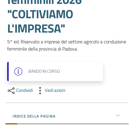
e
"COLTIVIAMO
territorio
L'IMPRESA"
Tutelare
Impresa
5^ ed. Riservato a imprese del settore agricolo a conduzione 
e
femminile della provincia di Padova.
Consumatore
BANDO
IN CORSO
Impresa
Digitale
Condividi
Vedi azioni
La
INDICE DELLA PAGINA
Camera