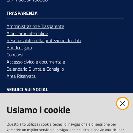
TRASPARENZA
Amministrazione Trasparente
Albo camerale online
Responsabile della protezione dei dati
Bandi di gara
Concorsi
Accesso civico e documentale
Calendario Giunta e Consiglio
Area Riservata
SEGUICI SUI SOCIAL
Facebook
Instagram
Linkedin
Twitter
Youtube
Usiamo i cookie
Iscriviti alla Newsletter
"La Camera Informa"
Questo sito utilizza i cookie tecnici di navigazione e di sessione per
Ricevi tutti gli aggiornamenti su eventi, nuove opportunità e
garantire un miglior servizio di navigazione del sito, e cookie analitici per