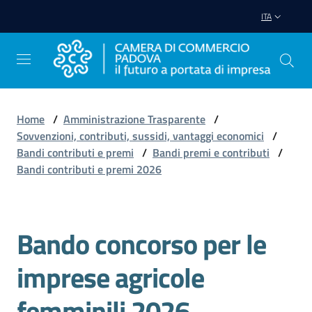
Vai al contenuto
Vai alla navigazione
Vai al footer
ITA
Home
/
Amministrazione Trasparente
/
Sovvenzioni, contributi, sussidi, vantaggi economici
/
Avviare
Bandi contributi e premi
/
Bandi premi e contributi
/
Impresa
Bandi contributi e premi 2026
Gestire
Impresa
Bando concorso per le
Salta al contenuto
imprese agricole
Promuovere
femminili 2026
Impresa