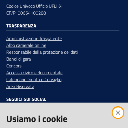
Codice Univoco Ufficio UFLIK4
CF/PI 00654100288
Contatti
TRASPARENZA
Amministrazione Trasparente
Albo camerale online
Newsle
Responsabile della protezione dei dati
tter
Bandi di gara
Concorsi
Accesso civico e documentale
Calendario Giunta e Consiglio
Sala
Area Riservata
Stampa
SEGUICI SUI SOCIAL
Facebook
Instagram
Linkedin
Twitter
Youtube
Seguici
Usiamo i cookie
su
Iscriviti alla Newsletter
"La Camera Informa"