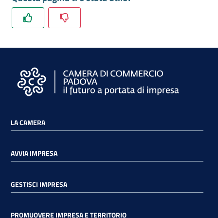
e
territorio
Tutelare
Impresa
e
Consumatore
LA CAMERA
Impresa
Digitale
AVVIA IMPRESA
La
GESTISCI IMPRESA
Camera
PROMUOVERE IMPRESA E TERRITORIO