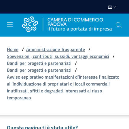
Vai al contenuto
Vai alla navigazione
Vai al footer
ITA
Home
/
Amministrazione Trasparente
/
Sovvenzioni, contributi, sussidi, vantaggi economici
/
Avviare
Bandi per progetti e partenariati
/
Impresa
Bandi per progetti e partenariati
/
Avviso esplorativo manifestazioni d’interesse finalizzato
all’individuazione di proprietari di locali commerciali
Gestire
inutilizzati, sfitti o degradati interessati al riuso
Impresa
temporaneo
Promuovere
Impresa
Questa pagina ti è stata utile?