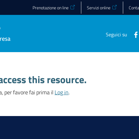
Prenotazione on line
Servizi online
Conta
Seguici su
access this resource.
, per favore fai prima il
Log in
.