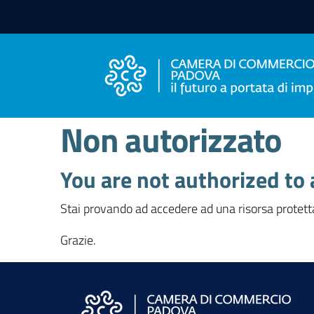
Vai al contenuto
Vai alla navigazione
Vai al footer
Non autorizzato
You are not authorized to 
Stai provando ad accedere ad una risorsa protetta
Grazie.