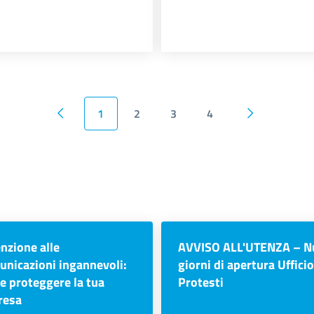
1
2
3
4
Pagina precedente
Pagina succe
nzione alle
AVVISO ALL'UTENZA – N
nicazioni ingannevoli:
giorni di apertura Ufficio
e proteggere la tua
Protesti
resa