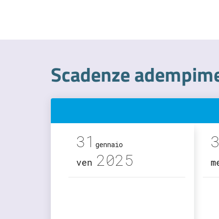
Scadenze adempimen
31
gennaio
2025
ven
m