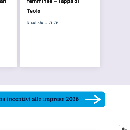
San
femminile – Tappa di
Teolo
Road Show 2026