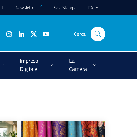
tti
Newsletter
Sala Stampa
ITA
Cerca
Impresa
La
Digitale
Camera