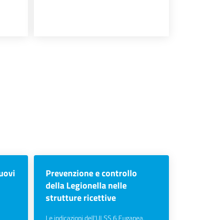
ssiva
uovi
Prevenzione e controllo
della Legionella nelle
strutture ricettive
Le indicazioni dell'ULSS 6 Euganea.