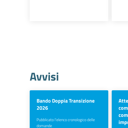
Avvisi
Bando Doppia Transizione
Atte
2026
comu
com
Pubblicato l'elenco cronologico delle
imp
domande