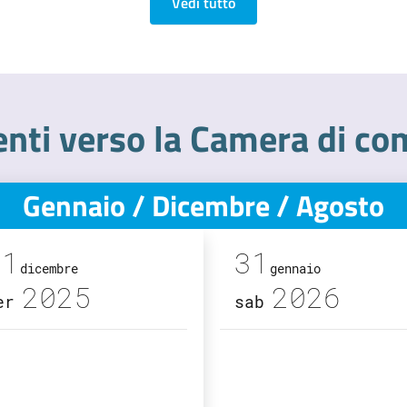
Vedi tutto
ti verso la Camera di co
Gennaio / Dicembre / Agosto
31
31
dicembre
gennaio
2025
2026
er
sab