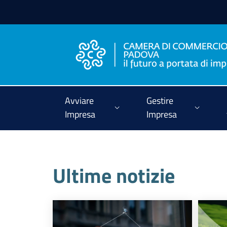
Vai al contenuto
Vai alla navigazione
Vai al footer
Avviare
Gestire
Impresa
Impresa
Ultime notizie