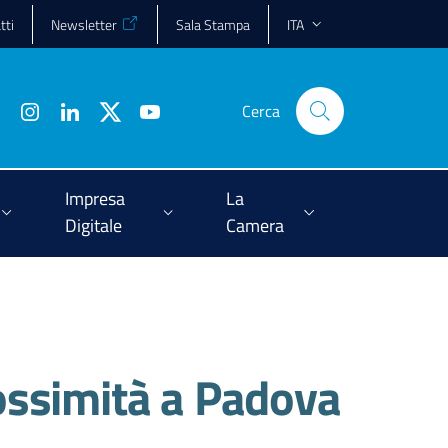
tti
Newsletter
Sala Stampa
ITA
Cerca
Impresa
La
Digitale
Camera
rossimità a Padova