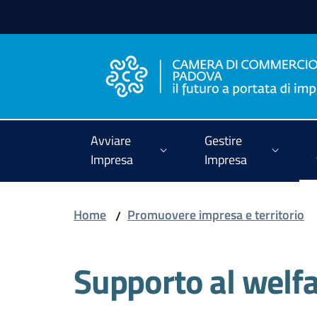
Vai al contenuto
Vai alla navigazione
Vai al footer
Avviare
Gestire
Impresa
Impresa
Home
Promuovere impresa e territorio
/
Supporto al welfa