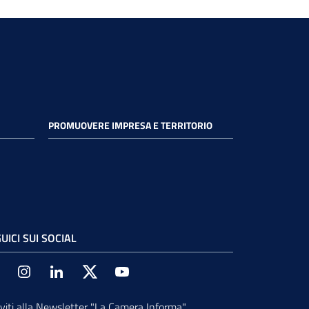
PROMUOVERE IMPRESA E TERRITORIO
UICI SUI SOCIAL
Facebook
Instagram
Linkedin
Twitter
Youtube
iviti alla Newsletter
"La Camera Informa"