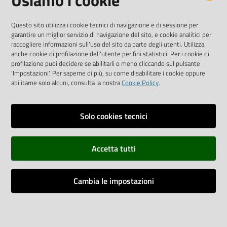
Usiamo i cookie
Iscriviti alla Newsletter
"La Camera Informa"
Questo sito utilizza i cookie tecnici di navigazione e di sessione per
Ricevi tutti gli aggiornamenti su eventi, nuove opportunità e
garantire un miglior servizio di navigazione del sito, e cookie analitici per
adempimenti normativi
raccogliere informazioni sull'uso del sito da parte degli utenti. Utilizza
anche cookie di profilazione dell'utente per fini statistici. Per i cookie di
profilazione puoi decidere se abilitarli o meno cliccando sul pulsante
'Impostazioni'. Per saperne di più, su come disabilitare i cookie oppure
abilitarne solo alcuni, consulta la nostra
Cookie Policy
.
Sitemap
Accessibilità
Solo cookies tecnici
Privacy policy
Accetta tutti
Note legali
Credits
Cambia le impostazioni
Assistenza
Impostazioni cookie