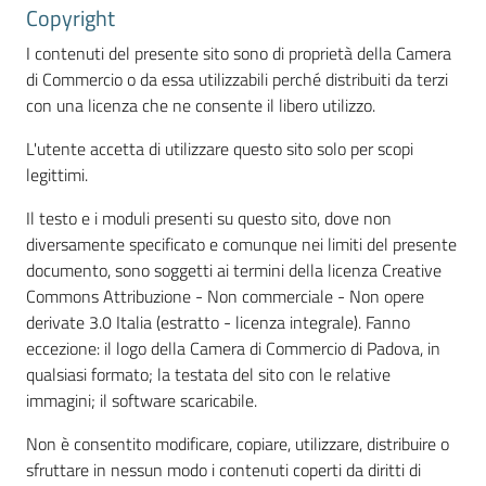
e
Copyright
territorio
I contenuti del presente sito sono di proprietà della Camera
di Commercio o da essa utilizzabili perché distribuiti da terzi
con una licenza che ne consente il libero utilizzo.
Tutelare
L'utente accetta di utilizzare questo sito solo per scopi
Impresa
legittimi.
e
Consumatore
Il testo e i moduli presenti su questo sito, dove non
diversamente specificato e comunque nei limiti del presente
documento, sono soggetti ai termini della licenza Creative
Impresa
Commons Attribuzione - Non commerciale - Non opere
Digitale
derivate 3.0 Italia (estratto - licenza integrale). Fanno
eccezione: il logo della Camera di Commercio di Padova, in
qualsiasi formato; la testata del sito con le relative
immagini; il software scaricabile.
La
Camera
Non è consentito modificare, copiare, utilizzare, distribuire o
sfruttare in nessun modo i contenuti coperti da diritti di