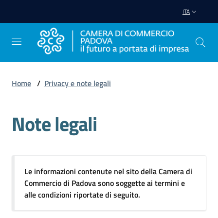
Vai al contenuto
Vai alla navigazione
Vai al footer
ITA
Home
/
Privacy e note legali
Avviare
Impresa
Note legali
Gestire
Impresa
Le informazioni contenute nel sito della Camera di
Commercio di Padova sono soggette ai termini e
alle condizioni riportate di seguito.
Promuovere
Impresa