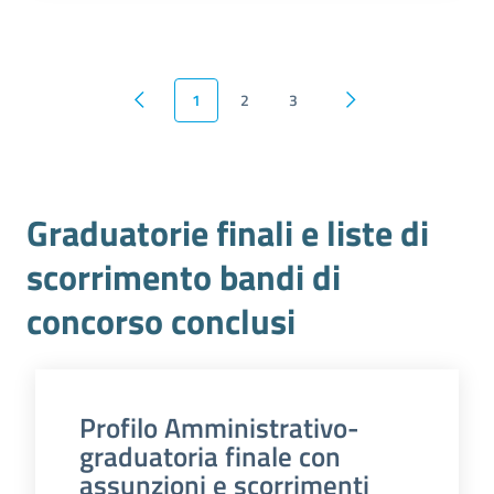
1
2
3
Pagina precedente
Pagina successiva
Graduatorie finali e liste di
scorrimento bandi di
concorso conclusi
Profilo Amministrativo-
graduatoria finale con
assunzioni e scorrimenti