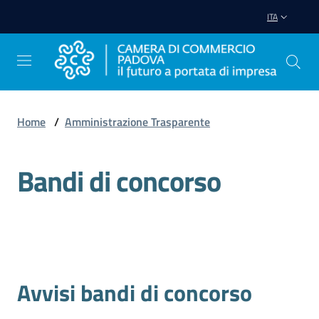
Vai al contenuto
Vai alla navigazione
Vai al footer
ITA
Home
/
Amministrazione Trasparente
Avviare
Impresa
Bandi di concorso
Gestire
Impresa
Avvisi bandi di concorso
Promuovere
Impresa