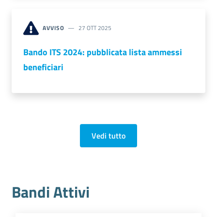
AVVISO
27 OTT 2025
Bando ITS 2024: pubblicata lista ammessi
beneficiari
Prenota
zione
on line
Vedi tutto
Bandi Attivi
Servizi
online