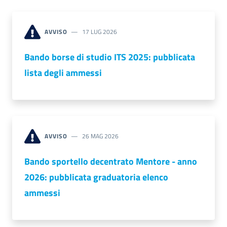
e
territorio
AVVISO
17 LUG 2026
Bando borse di studio ITS 2025: pubblicata
Tutelare
Impresa
lista degli ammessi
e
Consumatore
Impresa
AVVISO
26 MAG 2026
Digitale
Bando sportello decentrato Mentore - anno
2026: pubblicata graduatoria elenco
La
ammessi
Camera