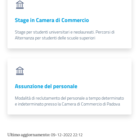
e
territorio
Stage in Camera di Commercio
Stage per studenti universitari e neolaureati. Percorsi di
Tutelare
Alternanza per studenti delle scuole superiori
Impresa
e
Consumatore
Impresa
Assunzione del personale
Digitale
Modalità di reclutamento del personale a tempo determinato
e indeterminato presso la Camera di Commercio di Padova
La
Camera
09-12-2022 22:12
Ultimo aggiornamento
: