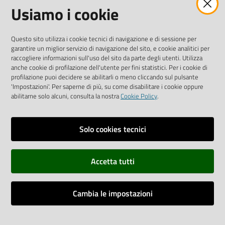
Facebook
Instagram
Linkedin
Twitter
Youtube
Usiamo i cookie
Iscriviti alla Newsletter
"La Camera Informa"
Questo sito utilizza i cookie tecnici di navigazione e di sessione per
Ricevi tutti gli aggiornamenti su eventi, nuove opportunità e
garantire un miglior servizio di navigazione del sito, e cookie analitici per
adempimenti normativi
raccogliere informazioni sull'uso del sito da parte degli utenti. Utilizza
anche cookie di profilazione dell'utente per fini statistici. Per i cookie di
profilazione puoi decidere se abilitarli o meno cliccando sul pulsante
'Impostazioni'. Per saperne di più, su come disabilitare i cookie oppure
abilitarne solo alcuni, consulta la nostra
Cookie Policy
.
Sitemap
Accessibilità
Solo cookies tecnici
Privacy policy
Accetta tutti
Note legali
Credits
Cambia le impostazioni
Assistenza