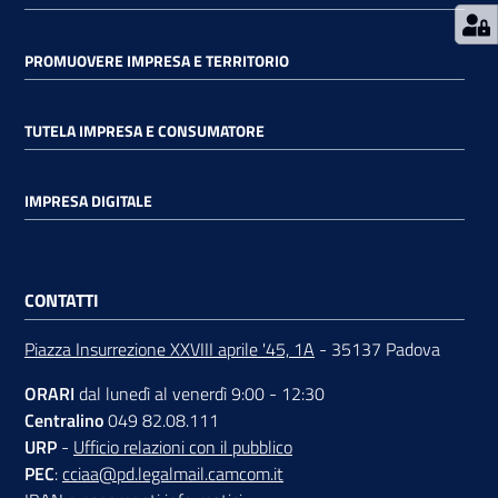
PROMUOVERE IMPRESA E TERRITORIO
Contatti
TUTELA IMPRESA E CONSUMATORE
Newsle
IMPRESA DIGITALE
tter
CONTATTI
Sala
Stampa
Piazza Insurrezione XXVIII aprile '45, 1A
- 35137 Padova
ORARI
dal lunedì al venerdì 9:00 - 12:30
Centralino
049 82.08.111
Seguici
URP
-
Ufficio relazioni con il pubblico
su
PEC
:
cciaa@pd.legalmail.camcom.it