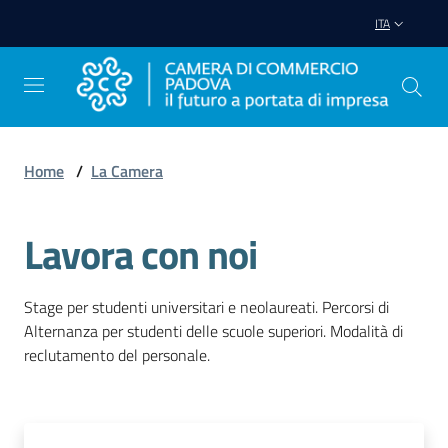
Vai al contenuto
Vai alla navigazione
Vai al footer
ITA
Home
/
La Camera
Avviare
Impresa
Lavora con noi
Gestire
Stage per studenti universitari e neolaureati. Percorsi di
Impresa
Alternanza per studenti delle scuole superiori. Modalità di
reclutamento del personale.
Promuovere
Impresa