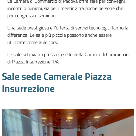
La Camera di Commercio di Padova offre sale per convegni,
e
incontri o riunioni, sia per i meeting tra poche persone che
territorio
per congressi e seminari.
Una sede prestigiosa e l'offerta di servizi tecnologici fanno la
Tutelare
differenza! Le sale più piccole possono anche essere
Impresa
utilizzate come aule corsi.
e
Le sale si trovano presso la sede della Camera di Commercio
Consumatore
di Piazza Insurrezione 1/A
Sale sede Camerale Piazza
Impresa
Insurrezione
Digitale
La
Camera