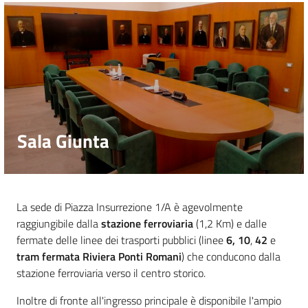
Contatti
Newsle
tter
Sala Giunta
Sala
La sede di Piazza Insurrezione 1/A è agevolmente
Stampa
raggiungibile dalla
stazione ferroviaria
(1,2 Km) e dalle
fermate delle linee dei trasporti pubblici (linee
6, 10
,
42
e
tram fermata Riviera Ponti Romani
) che conducono dalla
Seguici
stazione ferroviaria verso il centro storico.
su
Inoltre di fronte all'ingresso principale è disponibile l'ampio