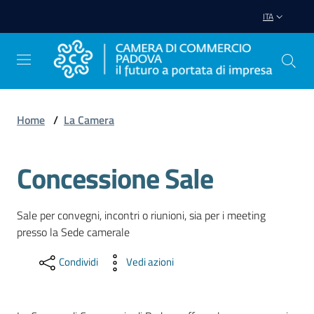
Vai al contenuto
Vai alla navigazione
Vai al footer
ITA
Home
/
La Camera
Avviare
Impresa
Concessione Sale
Gestire
Sale per convegni, incontri o riunioni, sia per i meeting
Impresa
presso la Sede camerale
Condividi
Vedi azioni
Promuovere
Impresa