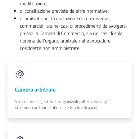
e
modificazioni;
territorio
di conciliazione previste da altre normative;
di arbitrato per la risoluzione di controversie
commerciali, sia nei casi di procedimenti da svolgersi
presso la Camera di Commercio, sia nei casi di sola
Tutelare
nomina dell’organo arbitrale nelle procedure
Impresa
cosiddette non amministrate.
e
Consumatore
Impresa
Camera arbitrale
Digitale
Strumento di giustizia stragiudiziale, alternativo agli
strumenti ordinari (Tribunale e Giudice di pace)
La
Camera