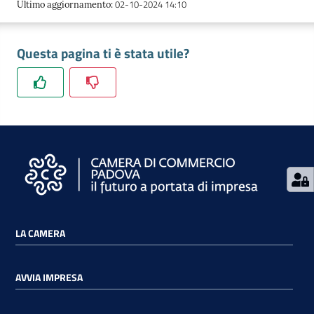
02-10-2024 14:10
Ultimo aggiornamento
:
Questa pagina ti è stata utile?
Contatti
Newsle
tter
Sala
Stampa
LA CAMERA
Seguici
AVVIA IMPRESA
su