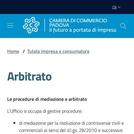
Vai al contenuto
Vai alla navigazione
Vai al footer
ITA
Home
/
Tutela impresa e consumatore
Avviare
Impresa
Arbitrato
Gestire
Impresa
Le procedure di mediazione e arbitrato
L'Ufficio si occupa di gestire procedure:
Promuovere
di mediazione per la risoluzione di controversie civili e
Impresa
commerciali ai sensi del d.l.gs. 28/2010 e successive