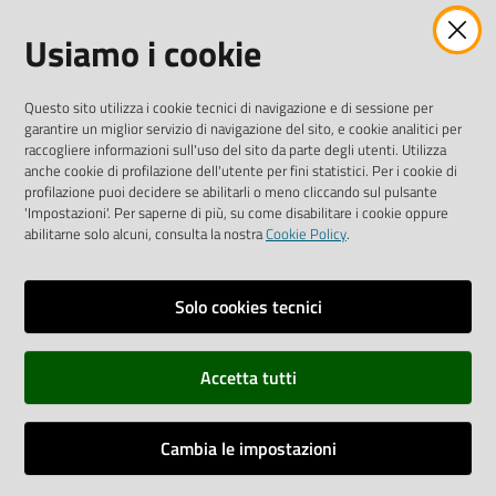
Facebook
Instagram
Linkedin
Twitter
Youtube
Usiamo i cookie
Iscriviti alla Newsletter
"La Camera Informa"
Questo sito utilizza i cookie tecnici di navigazione e di sessione per
Ricevi tutti gli aggiornamenti su eventi, nuove opportunità e
garantire un miglior servizio di navigazione del sito, e cookie analitici per
adempimenti normativi
raccogliere informazioni sull'uso del sito da parte degli utenti. Utilizza
anche cookie di profilazione dell'utente per fini statistici. Per i cookie di
profilazione puoi decidere se abilitarli o meno cliccando sul pulsante
'Impostazioni'. Per saperne di più, su come disabilitare i cookie oppure
abilitarne solo alcuni, consulta la nostra
Cookie Policy
.
Sitemap
Accessibilità
Solo cookies tecnici
Privacy policy
Accetta tutti
Note legali
Credits
Cambia le impostazioni
Assistenza