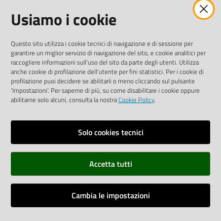
Facebook
Instagram
Linkedin
Twitter
Youtube
Usiamo i cookie
Iscriviti alla Newsletter
"La Camera Informa"
Questo sito utilizza i cookie tecnici di navigazione e di sessione per
Ricevi tutti gli aggiornamenti su eventi, nuove opportunità e
garantire un miglior servizio di navigazione del sito, e cookie analitici per
adempimenti normativi
raccogliere informazioni sull'uso del sito da parte degli utenti. Utilizza
anche cookie di profilazione dell'utente per fini statistici. Per i cookie di
profilazione puoi decidere se abilitarli o meno cliccando sul pulsante
'Impostazioni'. Per saperne di più, su come disabilitare i cookie oppure
abilitarne solo alcuni, consulta la nostra
Cookie Policy
.
Sitemap
Accessibilità
Solo cookies tecnici
Privacy policy
Accetta tutti
Note legali
Credits
Cambia le impostazioni
Assistenza