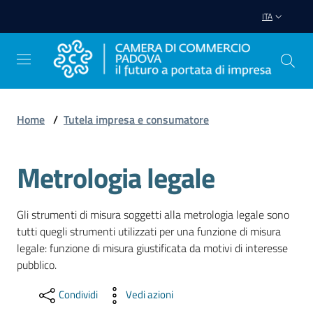
Vai al contenuto
Vai alla navigazione
Vai al footer
ITA
Home
/
Tutela impresa e consumatore
Avviare
Impresa
Metrologia legale
Gestire
Gli strumenti di misura soggetti alla metrologia legale sono
Impresa
tutti quegli strumenti utilizzati per una funzione di misura
legale: funzione di misura giustificata da motivi di interesse
pubblico.
Promuovere
Condividi
Vedi azioni
Impresa