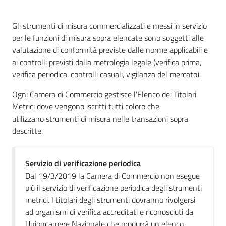
e
territorio
Gli strumenti di misura commercializzati e messi in servizio
per le funzioni di misura sopra elencate sono soggetti alle
valutazione di conformità previste dalle norme applicabili e
Tutelare
ai controlli previsti dalla metrologia legale (verifica prima,
Impresa
verifica periodica, controlli casuali, vigilanza del mercato).
e
Ogni Camera di Commercio gestisce l’Elenco dei Titolari
Consumatore
Metrici dove vengono iscritti tutti coloro che
utilizzano strumenti di misura nelle transazioni sopra
descritte.
Impresa
Digitale
Servizio di verificazione periodica
Dal 19/3/2019 la Camera di Commercio non esegue
La
più il servizio di verificazione periodica degli strumenti
Camera
metrici. I titolari degli strumenti dovranno rivolgersi
ad organismi di verifica accreditati e riconosciuti da
Unioncamere Nazionale che produrrà un elenco