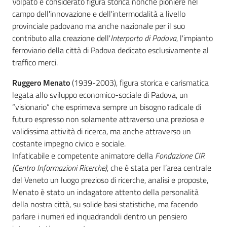
Volpato è considerato figura storica nonché pioniere nel
campo dell'innovazione e dell'intermodalità a livello
provinciale padovano ma anche nazionale per il suo
contributo alla creazione dell'
Interporto di Padova
, l'impianto
ferroviario della città di Padova dedicato esclusivamente al
traffico merci.
Prenota
Ruggero Menato
(1939-2003), figura storica e carismatica
zione
legata allo sviluppo economico-sociale di Padova, un
on line
“visionario” che esprimeva sempre un bisogno radicale di
futuro espresso non solamente attraverso una preziosa e
validissima attività di ricerca, ma anche attraverso un
costante impegno civico e sociale.
Infaticabile e competente animatore della
Fondazione CIR
(Centro Informazioni Ricerche)
, che è stata per l’area centrale
del Veneto un luogo prezioso di ricerche, analisi e proposte,
Menato è stato un indagatore attento della personalità
Servizi
della nostra città, su solide basi statistiche, ma facendo
online
parlare i numeri ed inquadrandoli dentro un pensiero