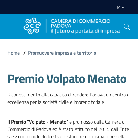
Vai al contenuto
Vai alla navigazione
Vai al footer
ITA
Home
/
Promuovere impresa e territorio
Avviare
Impresa
Premio Volpato Menato
Gestire
Riconoscimento alla capacità di rendere Padova un centro di
Impresa
eccellenza per la società civile e imprenditoriale
Il Premio "Volpato - Menato"
è promosso dalla Camera di
Promuovere
Commercio di Padova ed è stato istituito nel 2015 dall'Ente
Impresa
stesso in ricordo di due figure storiche e carismatiche della