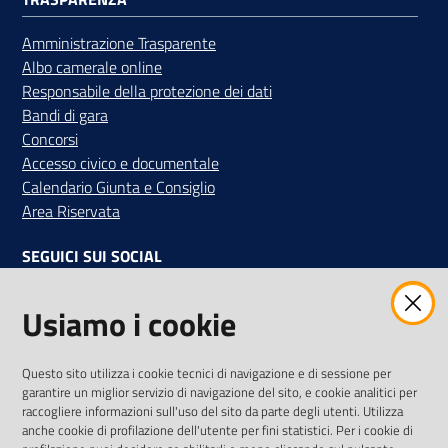
Amministrazione Trasparente
Albo camerale online
Responsabile della protezione dei dati
Bandi di gara
Concorsi
Accesso civico e documentale
Calendario Giunta e Consiglio
Area Riservata
SEGUICI SUI SOCIAL
Facebook
Instagram
Linkedin
Twitter
Youtube
Usiamo i cookie
Iscriviti alla Newsletter
"La Camera Informa"
Questo sito utilizza i cookie tecnici di navigazione e di sessione per
Ricevi tutti gli aggiornamenti su eventi, nuove opportunità e
garantire un miglior servizio di navigazione del sito, e cookie analitici per
adempimenti normativi
raccogliere informazioni sull'uso del sito da parte degli utenti. Utilizza
anche cookie di profilazione dell'utente per fini statistici. Per i cookie di