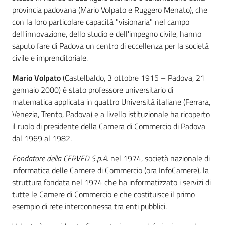
e
provincia padovana (Mario Volpato e Ruggero Menato), che
territorio
con la loro particolare capacità "visionaria" nel campo
dell'innovazione, dello studio e dell'impegno civile, hanno
saputo fare di Padova un centro di eccellenza per la società
Tutelare
civile e imprenditoriale.
Impresa
Mario Volpato
(Castelbaldo, 3 ottobre 1915 – Padova, 21
e
gennaio 2000) è stato professore universitario di
Consumatore
matematica applicata in quattro Università italiane (Ferrara,
Venezia, Trento, Padova) e a livello istituzionale ha ricoperto
il ruolo di presidente della Camera di Commercio di Padova
Impresa
dal 1969 al 1982.
Digitale
Fondatore della CERVED S.p.A
. nel 1974, società nazionale di
informatica delle Camere di Commercio (ora InfoCamere), la
struttura fondata nel 1974 che ha informatizzato i servizi di
La
tutte le Camere di Commercio e che costituisce il primo
Camera
esempio di rete interconnessa tra enti pubblici.