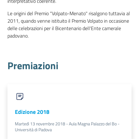
interpretativo coerente.
Le origini del Premio "Volpato-Menato" risalgono tuttavia al
2011, quando venne istituito il Premio Volpato in occasione
Contatti
delle celebrazioni per il Bicentenario dell'Ente camerale
padovano.
Newsle
tter
Premiazioni
Sala
Stampa
Edizione 2018
Seguici
Martedì 13 novembre 2018 - Aula Magna Palazzo del Bo -
su
Università di Padova