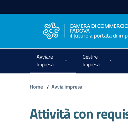
Vai al contenuto
Vai alla navigazione
Vai al footer
Avviare
Gestire
Impresa
Impresa
Home
Avvia impresa
/
Attività con requis