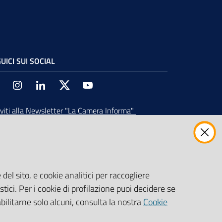
UICI SUI SOCIAL
Facebook
Instagram
Linkedin
Twitter
Youtube
iviti alla Newsletter
"La Camera Informa"
vi tutti gli aggiornamenti su eventi, nuove
ortunità e adempimenti normativi
del sito, e cookie analitici per raccogliere
stici. Per i cookie di profilazione puoi decidere se
abilitarne solo alcuni, consulta la nostra
Cookie