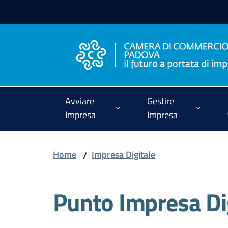
Vai al contenuto
Vai alla navigazione
Vai al footer
Avviare
Gestire
Impresa
Impresa
Home
Impresa Digitale
/
Punto Impresa Dig