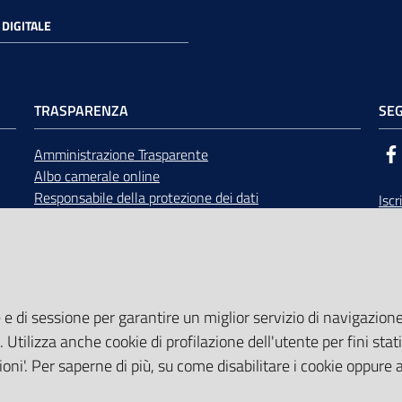
DIGITALE
TRASPARENZA
SEG
Amministrazione Trasparente
Albo camerale online
Responsabile della protezione dei dati
Iscr
Bandi di gara
Rice
Concorsi
opp
Accesso civico e documentale
Calendario Giunta e Consiglio
Area Riservata
 e di sessione per garantire un miglior servizio di navigazione 
. Utilizza anche cookie di profilazione dell'utente per fini stati
oni'. Per saperne di più, su come disabilitare i cookie oppure 