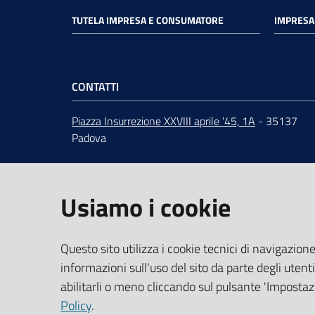
TUTELA IMPRESA E CONSUMATORE
IMPRESA 
CONTATTI
Piazza Insurrezione XXVIII aprile '45, 1A
- 35137
Padova
ORARI
dal lunedì al venerdì 9:00 - 12:30
Centralino
049 82.08.111
Usiamo i cookie
URP
-
Ufficio relazioni con il pubblico
PEC
:
cciaa@pd.legalmail.camcom.it
IBAN e pagamenti informatici
Questo sito utilizza i cookie tecnici di navigazione
Dati per la fatturazione
informazioni sull'uso del sito da parte degli utenti
abilitarli o meno cliccando sul pulsante 'Impostazi
Codice Univoco Ufficio UFLIK4
Policy
.
CF/PI 00654100288