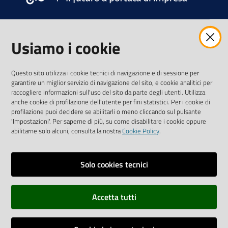
LA CAMERA
Usiamo i cookie
AVVIA IMPRESA
Questo sito utilizza i cookie tecnici di navigazione e di sessione per
garantire un miglior servizio di navigazione del sito, e cookie analitici per
raccogliere informazioni sull'uso del sito da parte degli utenti. Utilizza
GESTISCI IMPRESA
anche cookie di profilazione dell'utente per fini statistici. Per i cookie di
profilazione puoi decidere se abilitarli o meno cliccando sul pulsante
'Impostazioni'. Per saperne di più, su come disabilitare i cookie oppure
PROMUOVERE IMPRESA E TERRITORIO
abilitarne solo alcuni, consulta la nostra
Cookie Policy
.
TUTELA IMPRESA E CONSUMATORE
Solo cookies tecnici
IMPRESA DIGITALE
Accetta tutti