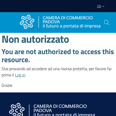
Vai al contenuto
Vai alla navigazione
Vai al footer
ITA
Non autorizzato
You are not authorized to access this
resource.
Stai provando ad accedere ad una risorsa protetta, per favore fai
prima il
Log in
.
Grazie.