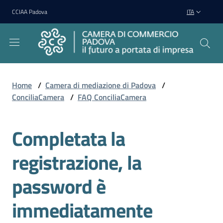
Vai al contenuto
Vai alla navigazione
Vai al footer
CCIAA Padova
ITA
Home
/
Camera di mediazione di Padova
/
ConciliaCamera
/
FAQ ConciliaCamera
Camera
di
Mediazione
Completata la
Salta al contenuto
di
Padova
registrazione, la
Menu selezionato
password è
immediatamente
Regolamento