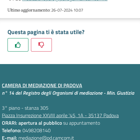
i
26-07-2024 10:07
Ultimo aggiornamento
:
o
n
l
Questa pagina ti è stata utile?
i
n
e
Contatti
CAMERA DI MEDIAZIONE DI PADOVA
n° 14 del Registro degli Organismi di mediazione - Min. Giustizia
Seguici
3° piano - stanza 305
su
Piazza Insurrezione XXVIII aprile '45, 1A - 35137 Padova
ORARI: apertura al pubblico
su appuntamento
Telefono:
0498208140
E-mail:
mediazione@pd.camcom.it