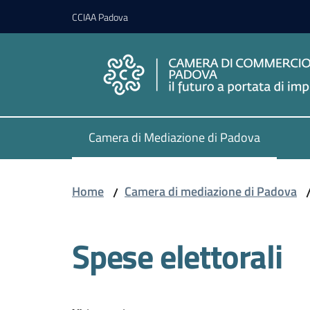
Vai al contenuto
Vai alla navigazione
Vai al footer
CCIAA Padova
Camera di Mediazione di Padova
Menu selezionato
Home
Camera di mediazione di Padova
/
Spese elettorali