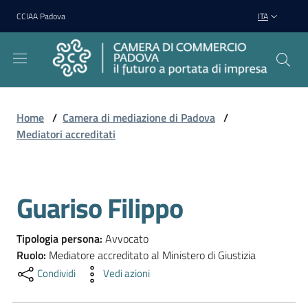
Vai al contenuto
Vai alla navigazione
Vai al footer
CCIAA Padova
ITA
Home
/
Camera di mediazione di Padova
/
Mediatori accreditati
Camera
di
Mediazione
di
Guariso Filippo
Salta al contenuto
Padova
Menu selezionato
Tipologia persona
:
Avvocato
Ruolo
:
Mediatore accreditato al Ministero di Giustizia
Condividi
Vedi azioni
Regolamento