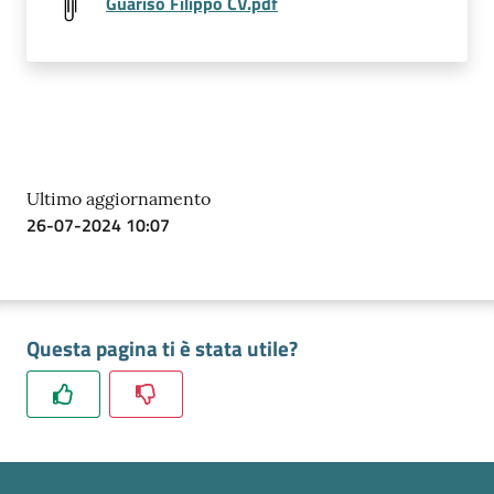
Guariso Filippo CV.pdf
i
o
n
l
i
n
e
Ultimo aggiornamento
26-07-2024 10:07
Contatti
Questa pagina ti è stata utile?
Seguici
su