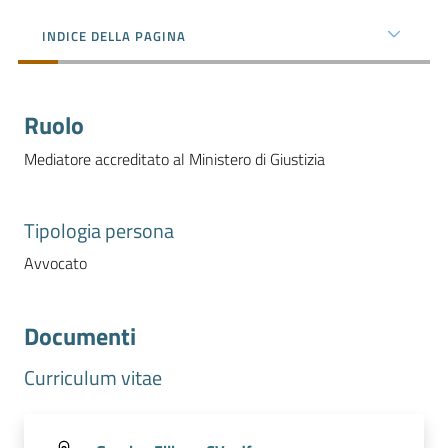
e
Codice
INDICE DELLA PAGINA
Etico
Organigramma
Ruolo
S
Mediatore accreditato al Ministero di Giustizia
I
P
Tipologia persona
A
-
Avvocato
P
a
g
Documenti
a
m
Curriculum vitae
e
n
t