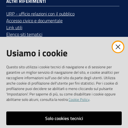
ALTRI RIFERIMENTI
URP - ufficio relazioni con il pubblico
Accesso civico e documentale
Link utili
Elenco siti tematici
SEGUICI SUI SOCIAL
Usiamo i cookie
Iscriviti alla Newsletter
"La Camera Informa"
Questo sito utilizza i cookie tecnici di navigazione e di sessione per
Ricevi tutti gli aggiornamenti su eventi, nuove opportunità e
garantire un miglior servizio di navigazione del sito, e cookie analitici per
adempimenti normativi
raccogliere informazioni sull'uso del sito da parte degli utenti. Utilizza
anche cookie di profilazione dell'utente per fini statistici. Per i cookie di
profilazione puoi decidere se abilitarli o meno cliccando sul pulsante
'Impostazioni'. Per saperne di più, su come disabilitare i cookie oppure
abilitarne solo alcuni, consulta la nostra
Cookie Policy
.
Mappa del sito
Accessibilità
Solo cookies tecnici