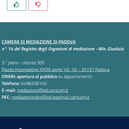
e
Codice
Etico
Organigramma
CAMERA DI MEDIAZIONE DI PADOVA
S
n° 14 del Registro degli Organismi di mediazione - Min. Giustizia
I
P
3° piano - stanza 305
A
Piazza Insurrezione XXVIII aprile '45, 1A - 35137 Padova
-
ORARI: apertura al pubblico
su appuntamento
P
Telefono:
0498208140
a
E-mail:
mediazione@pd.camcom.it
g
PEC:
mediazionepdro@pd.legalmail.camcom.it
a
m
e
n
t