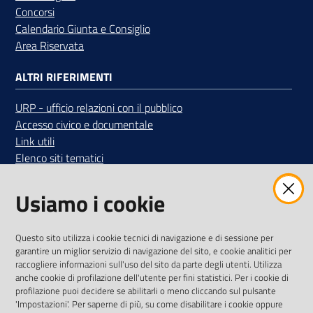
Concorsi
Calendario Giunta e Consiglio
Area Riservata
ALTRI RIFERIMENTI
URP - ufficio relazioni con il pubblico
Accesso civico e documentale
Link utili
Elenco siti tematici
SEGUICI SUI SOCIAL
Usiamo i cookie
Iscriviti alla Newsletter
"La Camera Informa"
Questo sito utilizza i cookie tecnici di navigazione e di sessione per
Ricevi tutti gli aggiornamenti su eventi, nuove opportunità e
garantire un miglior servizio di navigazione del sito, e cookie analitici per
adempimenti normativi
raccogliere informazioni sull'uso del sito da parte degli utenti. Utilizza
anche cookie di profilazione dell'utente per fini statistici. Per i cookie di
profilazione puoi decidere se abilitarli o meno cliccando sul pulsante
'Impostazioni'. Per saperne di più, su come disabilitare i cookie oppure