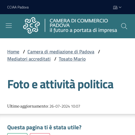
Vai al contenuto
Vai alla navigazione
Vai al footer
CCIAA Padova
ITA
Home
/
Camera di mediazione di Padova
/
Mediatori accreditati
/
Tosato Mario
Camera
di
Mediazione
Foto e attività politica
di
Padova
Menu selezionato
26-07-2024 10:07
Ultimo aggiornamento
:
Questa pagina ti è stata utile?
Regolamento