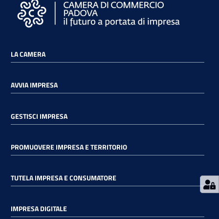
i
o
n
l
LA CAMERA
i
n
e
AVVIA IMPRESA
GESTISCI IMPRESA
Contatti
PROMUOVERE IMPRESA E TERRITORIO
Seguici
su
TUTELA IMPRESA E CONSUMATORE
IMPRESA DIGITALE