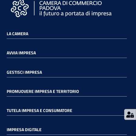
i
o
n
l
LA CAMERA
i
n
e
AVVIA IMPRESA
GESTISCI IMPRESA
Contatti
PROMUOVERE IMPRESA E TERRITORIO
Seguici
su
TUTELA IMPRESA E CONSUMATORE
IMPRESA DIGITALE