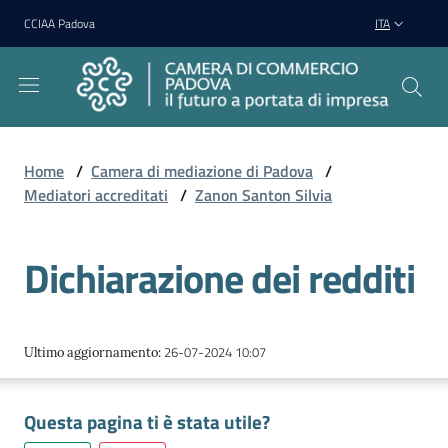
Vai al contenuto
Vai alla navigazione
Vai al footer
CCIAA Padova
ITA
Home
/
Camera di mediazione di Padova
/
Mediatori accreditati
/
Zanon Santon Silvia
Camera
di
Mediazione
Dichiarazione dei redditi
di
Padova
Menu selezionato
26-07-2024 10:07
Ultimo aggiornamento
:
Questa pagina ti è stata utile?
Regolamento