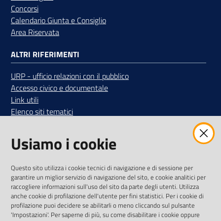
Concorsi
Calendario Giunta e Consiglio
Area Riservata
ALTRI RIFERIMENTI
URP - ufficio relazioni con il pubblico
Accesso civico e documentale
Link utili
Elenco siti tematici
SEGUICI SUI SOCIAL
Usiamo i cookie
Iscriviti alla Newsletter
"La Camera Informa"
Questo sito utilizza i cookie tecnici di navigazione e di sessione per
Ricevi tutti gli aggiornamenti su eventi, nuove opportunità e
garantire un miglior servizio di navigazione del sito, e cookie analitici per
adempimenti normativi
raccogliere informazioni sull'uso del sito da parte degli utenti. Utilizza
anche cookie di profilazione dell'utente per fini statistici. Per i cookie di
profilazione puoi decidere se abilitarli o meno cliccando sul pulsante
'Impostazioni'. Per saperne di più, su come disabilitare i cookie oppure