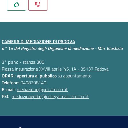
e
Codice
Etico
Organigramma
CAMERA DI MEDIAZIONE DI PADOVA
S
n° 14 del Registro degli Organismi di mediazione - Min. Giustizia
I
P
3° piano - stanza 305
A
Piazza Insurrezione XXVIII aprile '45, 1A - 35137 Padova
-
ORARI: apertura al pubblico
su appuntamento
P
Telefono:
0498208140
a
E-mail:
mediazione@pd.camcom.it
g
PEC:
mediazionepdro@pd.legalmail.camcom.it
a
m
e
n
t