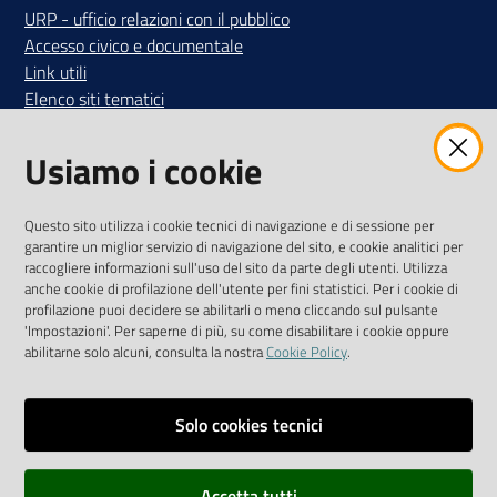
URP - ufficio relazioni con il pubblico
Accesso civico e documentale
Link utili
Elenco siti tematici
SEGUICI SUI SOCIAL
Usiamo i cookie
Iscriviti alla Newsletter
"La Camera Informa"
Questo sito utilizza i cookie tecnici di navigazione e di sessione per
Ricevi tutti gli aggiornamenti su eventi, nuove opportunità e
garantire un miglior servizio di navigazione del sito, e cookie analitici per
adempimenti normativi
raccogliere informazioni sull'uso del sito da parte degli utenti. Utilizza
anche cookie di profilazione dell'utente per fini statistici. Per i cookie di
profilazione puoi decidere se abilitarli o meno cliccando sul pulsante
'Impostazioni'. Per saperne di più, su come disabilitare i cookie oppure
abilitarne solo alcuni, consulta la nostra
Cookie Policy
.
Mappa del sito
Accessibilità
Solo cookies tecnici
Privacy policy
Accetta tutti