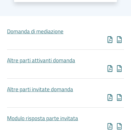
e
Codice
Etico
Organigramma
Domanda di mediazione
S
I
Altre parti attivanti domanda
P
A
-
P
a
Altre parti invitate domanda
g
a
m
e
Modulo risposta parte invitata
n
t