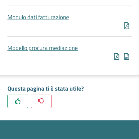
i
o
Modulo dati fatturazione
n
l
i
n
Modello procura mediazione
e
Contatti
Questa pagina ti è stata utile?
Seguici
su