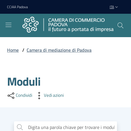
Vai al contenuto
Vai alla navigazione
Vai al footer
CCIAA Padova
ITA
Home
/
Camera di mediazione di Padova
Camera
di
Mediazione
Moduli
di
Padova
Menu selezionato
Condividi
Vedi azioni
Regolamento
Digita una parola chiave per trovare i moduli
...