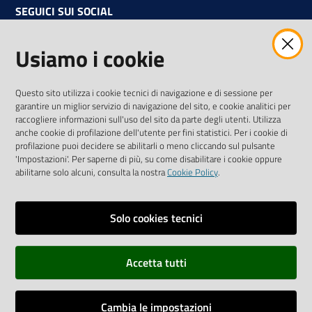
SEGUICI SUI SOCIAL
Facebook
Instagram
Linkedin
Twitter
Youtube
Usiamo i cookie
Iscriviti alla Newsletter
"La Camera Informa"
Questo sito utilizza i cookie tecnici di navigazione e di sessione per
Ricevi tutti gli aggiornamenti su eventi, nuove opportunità e
garantire un miglior servizio di navigazione del sito, e cookie analitici per
adempimenti normativi
raccogliere informazioni sull'uso del sito da parte degli utenti. Utilizza
anche cookie di profilazione dell'utente per fini statistici. Per i cookie di
profilazione puoi decidere se abilitarli o meno cliccando sul pulsante
'Impostazioni'. Per saperne di più, su come disabilitare i cookie oppure
abilitarne solo alcuni, consulta la nostra
Cookie Policy
.
Sitemap
Accessibilità
Solo cookies tecnici
Privacy policy
Accetta tutti
Note legali
Credits
Cambia le impostazioni