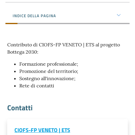
e
territorio
INDICE DELLA PAGINA
Tutelare
Impresa
Contributo di CIOFS-FP VENETO | ETS al progetto
e
Bottega 2030:
Consumatore
Formazione professionale;
Promozione del territorio;
Sostegno all'innovazione;
Impresa
Rete di contatti
Digitale
Contatti
La
Camera
CIOFS-FP VENETO | ETS