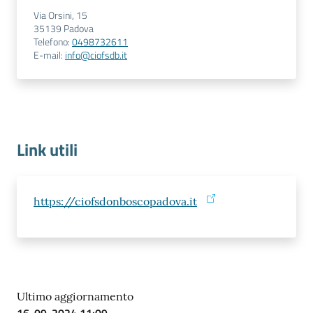
Via Orsini, 15
35139
Padova
Telefono
:
0498732611
E-mail
:
info@ciofsdb.it
Prenota
zione
on line
Link utili
https://ciofsdonboscopadova.it
Servizi
online
Ultimo aggiornamento