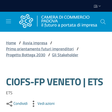
Vai al contenuto
Vai alla navigazione
Vai al footer
ITA
Home
/
Avvia impresa
/
Primo orientamento futuri imprenditori
/
Avviare
Progetto Bottega 2030
/
Gli Stakeholder
Impresa
Gestire
CIOFS-FP VENETO | ETS
Salta al contenuto
Impresa
ETS
Promuovere
Condividi
Vedi azioni
Impresa