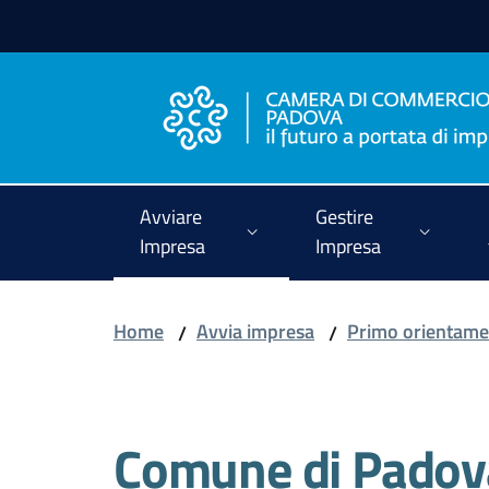
Vai al contenuto
Vai alla navigazione
Vai al footer
Avviare
Gestire
Impresa
Impresa
Home
Avvia impresa
Primo orientamen
/
/
Salta al contenuto
Comune di Padova