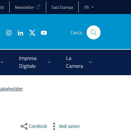
tti
Newsletter
Sala Stampa
ITA
Cerca
Impresa
La
Digitale
Camera
Stakeholder
Condividi
Vedi azioni