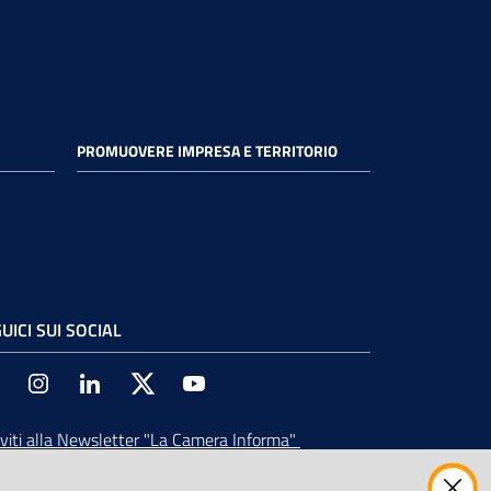
PROMUOVERE IMPRESA E TERRITORIO
UICI SUI SOCIAL
Facebook
Instagram
Linkedin
Twitter
Youtube
iviti alla Newsletter
"La Camera Informa"
vi tutti gli aggiornamenti su eventi, nuove