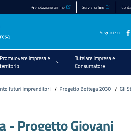
Prenotazione on line
Servizi online
Conta
Seguici su
Promuovere Impresa e
Tutelare Impresa e
territorio
Consumatore
to futuri imprenditori
Progetto Bottega 2030
Gli 
/
/
 - Progetto Giovani