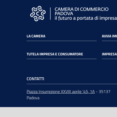
LA CAMERA
AVVIA I
TUTELA IMPRESA E CONSUMATORE
IMPRESA 
CONTATTI
Piazza Insurrezione XXVIII aprile '45, 1A
- 35137
Padova
ORARI
dal lunedì al venerdì 9:00 - 12:30
Centralino
049 82.08.111