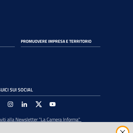
PROMUOVERE IMPRESA E TERRITORIO
UICI SUI SOCIAL
Facebook
Instagram
Linkedin
Twitter
Youtube
iviti alla Newsletter
"La Camera Informa"
vi tutti gli aggiornamenti su eventi, nuove