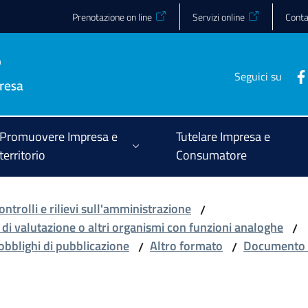
Prenotazione on line
Servizi online
Conta
Seguici su
Promuovere Impresa e
Tutelare Impresa e
territorio
Consumatore
ontrolli e rilievi sull'amministrazione
/
 di valutazione o altri organismi con funzioni analoghe
/
 obblighi di pubblicazione
Altro formato
Documento d
/
/