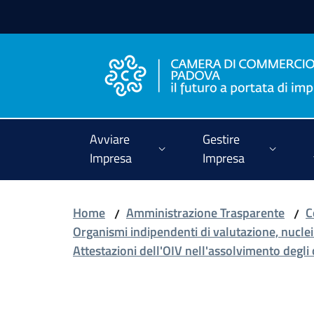
Vai al contenuto
Vai alla navigazione
Vai al footer
Avviare
Gestire
Impresa
Impresa
Home
Amministrazione Trasparente
C
/
/
Organismi indipendenti di valutazione, nuclei
Attestazioni dell'OIV nell'assolvimento degli