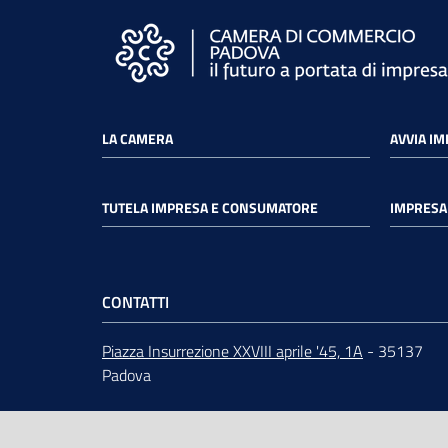
LA CAMERA
AVVIA I
TUTELA IMPRESA E CONSUMATORE
IMPRESA 
CONTATTI
Piazza Insurrezione XXVIII aprile '45, 1A
- 35137
Padova
ORARI
dal lunedì al venerdì 9:00 - 12:30
Centralino
049 82.08.111