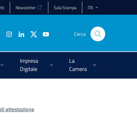
tti
Newsletter
Sala Stampa
ITA
Cerca
Impresa
La
Digitale
Camera
i attestazione