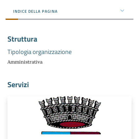
e
territorio
INDICE DELLA PAGINA
Tutelare
Struttura
Impresa
e
Tipologia organizzazione
Consumatore
Amministrativa
Servizi
Impresa
Digitale
La
Camera