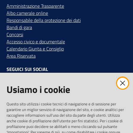
Amministrazione Trasparente
Albo camerale online
Responsabile della protezione dei dati
Bandi di gara
Concorsi
Accesso civico e documentale
Calendario Giunta e Consiglio
Area Riservata
SEGUICI SUI SOCIAL
Facebook
Instagram
Linkedin
Twitter
Youtube
Usiamo i cookie
Iscriviti alla Newsletter
"La Camera Informa"
Questo sito utilizza i cookie tecnici di navigazione e di sessione per
Ricevi tutti gli aggiornamenti su eventi, nuove opportunità e
garantire un miglior servizio di navigazione del sito, e cookie analitici per
adempimenti normativi
raccogliere informazioni sull'uso del sito da parte degli utenti. Utilizza
anche cookie di profilazione dell'utente per fini statistici. Per i cookie di
profilazione puoi decidere se abilitarli o meno cliccando sul pulsante
'Impostazioni'. Per saperne di più, su come disabilitare i cookie oppure