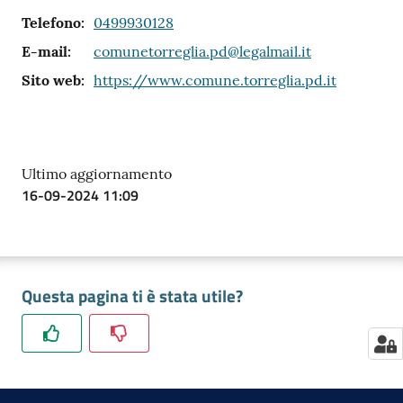
Telefono
:
0499930128
E-mail
:
comunetorreglia.pd@legalmail.it
Contatti
Sito web
:
https://www.comune.torreglia.pd.it
Newsle
Ultimo aggiornamento
tter
16-09-2024 11:09
Sala
Stampa
Questa pagina ti è stata utile?
Seguici
su