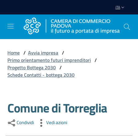
Vai al contenuto
Vai alla navigazione
Vai al footer
ITA
Home
/
Avvia impresa
/
Primo orientamento futuri imprenditori
/
Avviare
Progetto Bottega 2030
/
Impresa
Schede Contatti - bottega 2030
Gestire
Impresa
Comune di Torreglia
Salta al contenuto
Condividi
Vedi azioni
Promuovere
Impresa