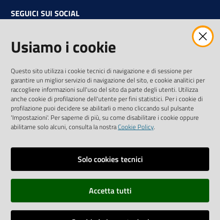
SEGUICI SUI SOCIAL
Facebook
Instagram
Linkedin
Twitter
Youtube
Usiamo i cookie
Iscriviti alla Newsletter
"La Camera Informa"
Questo sito utilizza i cookie tecnici di navigazione e di sessione per
Ricevi tutti gli aggiornamenti su eventi, nuove opportunità e
garantire un miglior servizio di navigazione del sito, e cookie analitici per
adempimenti normativi
raccogliere informazioni sull'uso del sito da parte degli utenti. Utilizza
anche cookie di profilazione dell'utente per fini statistici. Per i cookie di
profilazione puoi decidere se abilitarli o meno cliccando sul pulsante
'Impostazioni'. Per saperne di più, su come disabilitare i cookie oppure
abilitarne solo alcuni, consulta la nostra
Cookie Policy
.
Sitemap
Accessibilità
Solo cookies tecnici
Privacy policy
Accetta tutti
Note legali
Credits