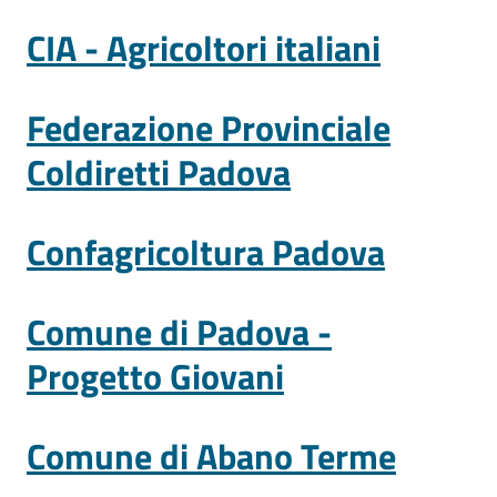
CIA - Agricoltori italiani
Contatti
Federazione Provinciale
Coldiretti Padova
Newsle
tter
Confagricoltura Padova
Sala
Comune di Padova -
Stampa
Progetto Giovani
Seguici
Comune di Abano Terme
su