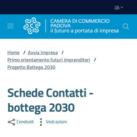
Vai al contenuto
Vai alla navigazione
Vai al footer
ITA
Home
/
Avvia impresa
/
Primo orientamento futuri imprenditori
/
Avviare
Progetto Bottega 2030
Impresa
Schede Contatti -
Gestire
Impresa
bottega 2030
Condividi
Vedi azioni
Promuovere
Impresa