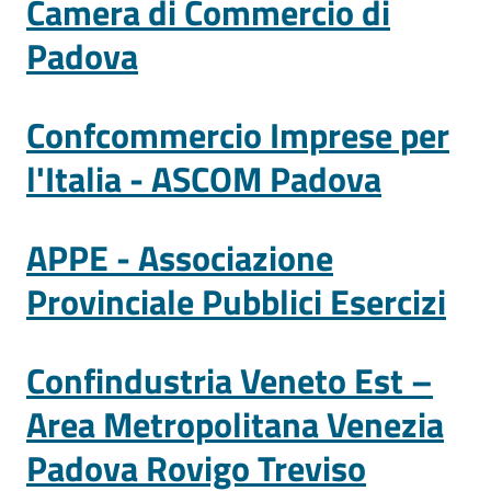
Camera di Commercio di
e
territorio
Padova
Confcommercio Imprese per
Tutelare
Impresa
l'Italia - ASCOM Padova
e
Consumatore
APPE - Associazione
Provinciale Pubblici Esercizi
Impresa
Digitale
Confindustria Veneto Est –
La
Area Metropolitana Venezia
Camera
Padova Rovigo Treviso