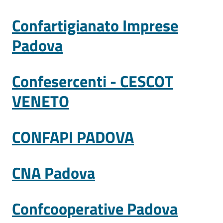
Confartigianato Imprese
Padova
Prenota
Confesercenti - CESCOT
zione
VENETO
on line
CONFAPI PADOVA
CNA Padova
Servizi
Confcooperative Padova
online