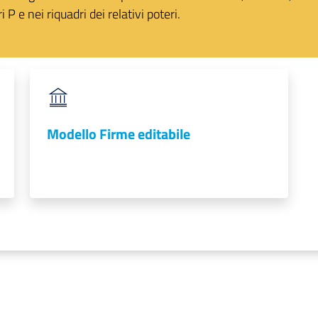
i P e nei riquadri dei relativi poteri.
Modello Firme editabile