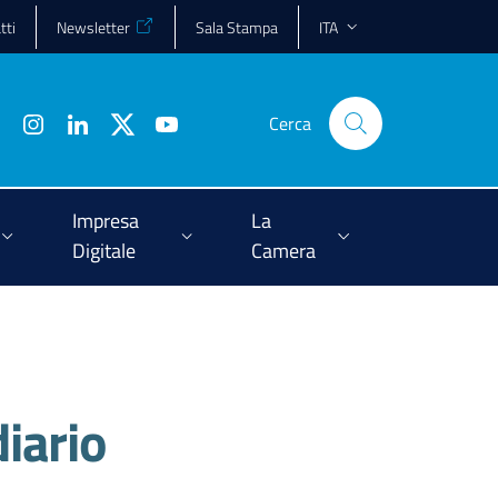
tti
Newsletter
Sala Stampa
ITA
Cerca
Impresa
La
Digitale
Camera
iario