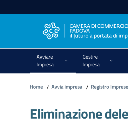
Vai al contenuto
Vai alla navigazione
Vai al footer
Avviare
Gestire
Impresa
Impresa
Home
Avvia impresa
Registro Impres
/
/
Eliminazione dele