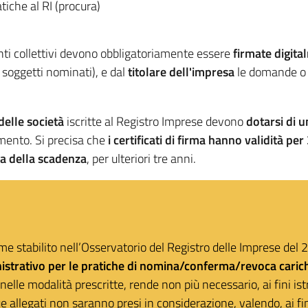
tiche al RI (procura)
enti collettivi devono obbligatoriamente essere
firmate digita
i soggetti nominati), e dal
titolare dell'impresa
le domande o d
delle società
iscritte al Registro Imprese devono
dotarsi di u
amento. Si precisa che
i certificati di firma hanno validità per
ma della scadenza
, per ulteriori tre anni.
me stabilito nell’Osservatorio del Registro delle Imprese del
istrativo per le pratiche di nomina/conferma/revoca cariche
elle modalità prescritte, rende non più necessario, ai fini istr
e allegati non saranno presi in considerazione, valendo, ai fini