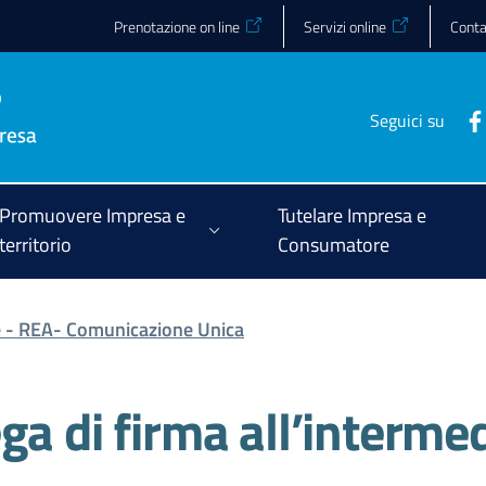
Prenotazione on line
Servizi online
Conta
Seguici su
Promuovere Impresa e
Tutelare Impresa e
territorio
Consumatore
e - REA- Comunicazione Unica
ga di firma all’intermed