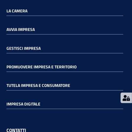
LA CAMERA
AVVIA IMPRESA
Prenota
GESTISCI IMPRESA
zione
on line
PROMUOVERE IMPRESA E TERRITORIO
TUTELA IMPRESA E CONSUMATORE
IMPRESA DIGITALE
Servizi
online
CONTATTI