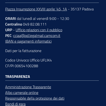
Piazza Insurrezione XXVIII aprile '45, 1A
- 35137 Padova
ORARI
dal lunedì al venerdì 9:00 - 12:30
Contatti
Centralino
049 82.08.111
URP
-
Ufficio relazioni con il pubblico
PEC
:
cciaa@pd.legalmail.camcom.it
Newsle
IBAN e pagamenti informatici
tter
Dati per la fatturazione
Codice Univoco Ufficio UFLIK4
CF/PI 00654100288
Sala
Stampa
TRASPARENZA
Amministrazione Trasparente
Albo camerale online
Seguici
Responsabile della protezione dei dati
su
Bandi di gara