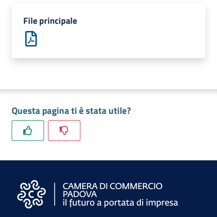
e
territorio
File principale
Tutelare
Impresa
e
Consumatore
Questa pagina ti è stata utile?
Impresa
Digitale
La
Camera