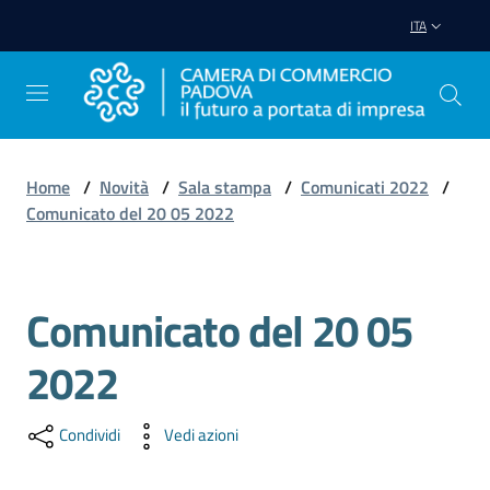
Vai al contenuto
Vai alla navigazione
Vai al footer
ITA
Home
/
Novità
/
Sala stampa
/
Comunicati 2022
/
Comunicato del 20 05 2022
Avviare
Impresa
Comunicato del 20 05
Gestire
Impresa
2022
Condividi
Vedi azioni
Promuovere
Impresa