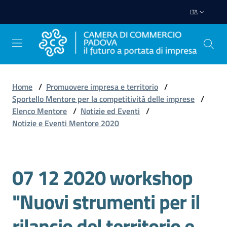
Vai al contenuto
Vai alla navigazione
Vai al footer
ITA
Home
/
Promuovere impresa e territorio
/
Sportello Mentore per la competitività delle imprese
/
Avviare
Elenco Mentore
/
Notizie ed Eventi
/
Impresa
Notizie e Eventi Mentore 2020
Gestire
Impresa
07 12 2020 workshop
Salta al contenuto
"Nuovi strumenti per il
Promuovere
rilancio del territorio e
Impresa