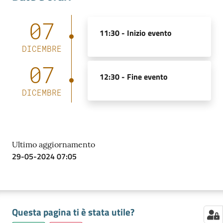
07
11:30 -
Inizio evento
Contatti
DICEMBRE
07
12:30 -
Fine evento
Newsle
DICEMBRE
tter
Sala
Ultimo aggiornamento
Stampa
29-05-2024 07:05
Seguici
su
Questa pagina ti è stata utile?