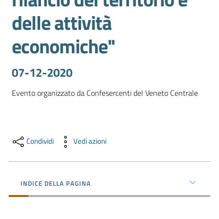
e
delle attività
territorio
economiche"
Tutelare
Impresa
07-12-2020
e
Consumatore
Evento organizzato da Confesercenti del Veneto Centrale
Impresa
Condividi
Vedi azioni
Digitale
La
INDICE DELLA PAGINA
Camera