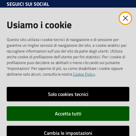
SEGUICI SUI SOCIAL
Facebook
Instagram
Linkedin
Twitter
Youtube
Usiamo i cookie
Iscriviti alla Newsletter
"La Camera Informa"
Questo sito utilizza i cookie tecnici di navigazione e di sessione per
Ricevi tutti gli aggiornamenti su eventi, nuove opportunità e
garantire un miglior servizio di navigazione del sito, e cookie analitici per
adempimenti normativi
raccogliere informazioni sull'uso del sito da parte degli utenti. Utilizza
anche cookie di profilazione dell'utente per fini statistici. Per i cookie di
profilazione puoi decidere se abilitarli o meno cliccando sul pulsante
'Impostazioni'. Per saperne di più, su come disabilitare i cookie oppure
abilitarne solo alcuni, consulta la nostra
Cookie Policy
.
Sitemap
Accessibilità
Solo cookies tecnici
Privacy policy
Accetta tutti
Note legali
Credits
Cambia le impostazioni