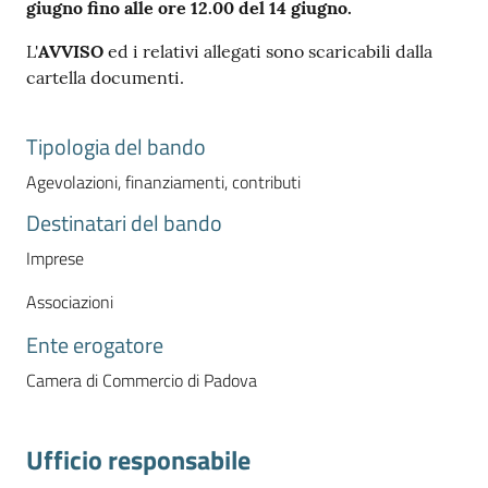
giugno fino alle ore 12.00 del 14 giugno.
L'
AVVISO
ed i relativi allegati sono scaricabili dalla
cartella documenti.
Contatti
Tipologia del bando
Agevolazioni, finanziamenti, contributi
Newsle
tter
Destinatari del bando
Imprese
Associazioni
Sala
Stampa
Ente erogatore
Camera di Commercio di Padova
Seguici
su
Ufficio responsabile