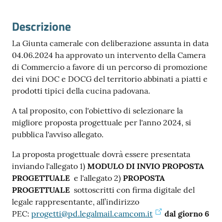
Descrizione
La Giunta camerale con deliberazione assunta in data
04.06.2024 ha approvato un intervento della Camera
di Commercio a favore di un percorso di promozione
Prenota
dei vini DOC e DOCG del territorio abbinati a piatti e
zione
prodotti tipici della cucina padovana.
on line
A tal proposito, con l'obiettivo di selezionare la
migliore proposta progettuale per l'anno 2024, si
pubblica l'avviso allegato.
La proposta progettuale dovrà essere presentata
inviando l'allegato 1)
MODULO DI INVIO PROPOSTA
PROGETTUALE
e l'allegato 2)
PROPOSTA
PROGETTUALE
sottoscritti con firma digitale del
Servizi
legale rappresentante, all’indirizzo
online
PEC:
progetti@pd.legalmail.camcom.it
dal giorno 6