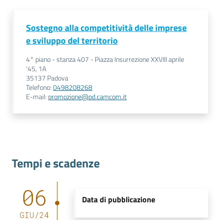
Sostegno alla competitività delle imprese
e sviluppo del territorio
4° piano - stanza 407 - Piazza Insurrezione XXVIII aprile
'45, 1A
35137
Padova
Telefono
:
0498208268
E-mail
:
promozione@pd.camcom.it
Tempi e scadenze
06
Data di pubblicazione
GIU
/
24