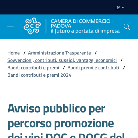
Vai al contenuto
Vai alla navigazione
Vai al footer
ITA
Home
/
Amministrazione Trasparente
/
Sovvenzioni, contributi, sussidi, vantaggi economici
/
Avviare
Bandi contributi e premi
/
Bandi premi e contributi
/
Impresa
Bandi contributi e premi 2024
Gestire
Impresa
Avviso pubblico per
Salta al contenuto
percorso promozione
Promuovere
dei vini DOC e DOCG del
Impresa