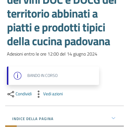
e
territorio abbinati a
territorio
piatti e prodotti tipici
Tutelare
della cucina padovana
Impresa
e
Consumatore
Adesioni entro le ore 12:00 del 14 giugno 2024
BANDO
IN CORSO
Impresa
Digitale
Condividi
Vedi azioni
La
Camera
INDICE DELLA PAGINA