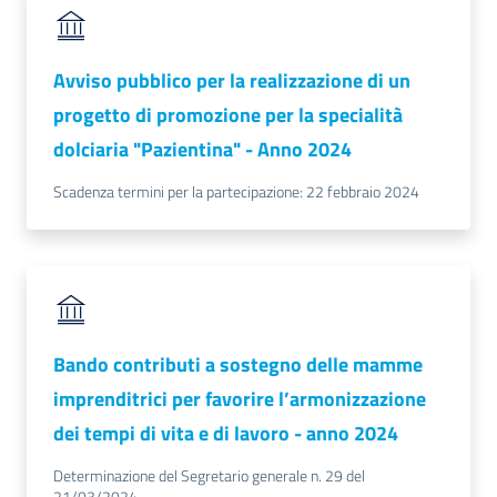
e
territorio
Avviso pubblico per la realizzazione di un
progetto di promozione per la specialità
Tutelare
dolciaria "Pazientina" - Anno 2024
Impresa
e
Scadenza termini per la partecipazione: 22 febbraio 2024
Consumatore
Impresa
Digitale
Bando contributi a sostegno delle mamme
imprenditrici per favorire l’armonizzazione
La
dei tempi di vita e di lavoro - anno 2024
Camera
Determinazione del Segretario generale n. 29 del