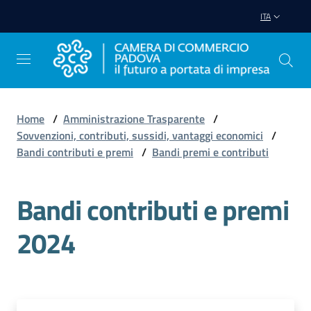
Vai al contenuto
Vai alla navigazione
Vai al footer
ITA
Home
/
Amministrazione Trasparente
/
Sovvenzioni, contributi, sussidi, vantaggi economici
/
Avviare
Bandi contributi e premi
/
Bandi premi e contributi
Impresa
Bandi contributi e premi
Gestire
Impresa
2024
Promuovere
Impresa