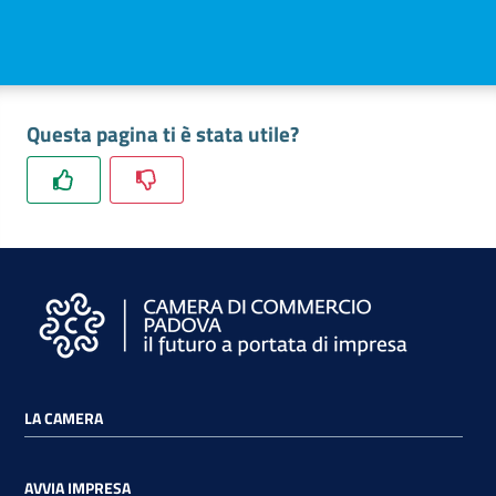
Le informazioni sull'ammissione e lo svolgimento
E’ necessario altresì che i candidati abbiano
delle prove d'esame sono contenute nelle
Linee
frequentato e superato uno specifico corso di
guida svolgimento prove d'esame
approvate dalla
formazione professionale presso un istituto
Giunta camerale con Delibera n.41 del 12 aprile
riconosciuto dalle Regioni, ai sensi della vigente
2023.
normativa.
Questa pagina ti è stata utile?
Un elenco non esaustivo degli
enti che
organizzano i corsi nella Provincia di Padova
è
contenuto in questa pagina del sito >
Elenco enti
abilitanti
LA CAMERA
AVVIA IMPRESA