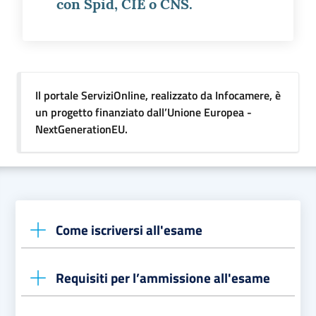
con Spid, CIE o CNS.
Il portale ServiziOnline, realizzato da Infocamere, è
un progetto finanziato dall’Unione Europea -
NextGenerationEU.
Come iscriversi all'esame
Requisiti per l’ammissione all'esame
La Camera di Commercio di Padova organizza di
norma
due sessioni d'esame all'anno, primaverile