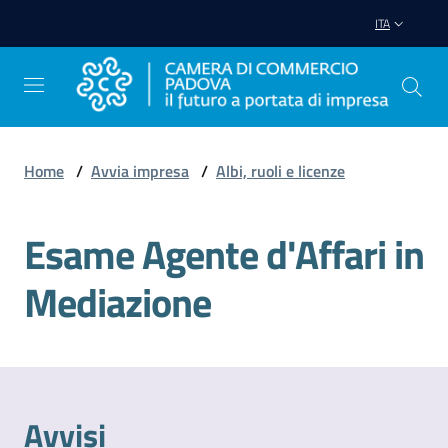
Vai al contenuto
Vai alla navigazione
Vai al footer
ITA
Home
/
Avvia impresa
/
Albi, ruoli e licenze
Avviare
Impresa
Esame Agente d'Affari in
Mediazione
Gestire
Impresa
Promuovere
Avvisi
Impresa