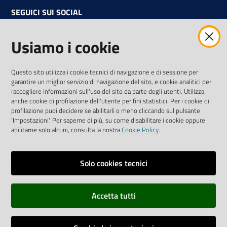
SEGUICI SUI SOCIAL
Facebook
Instagram
Linkedin
Twitter
Youtube
Usiamo i cookie
Iscriviti alla Newsletter
"La Camera Informa"
Questo sito utilizza i cookie tecnici di navigazione e di sessione per
Ricevi tutti gli aggiornamenti su eventi, nuove opportunità e
garantire un miglior servizio di navigazione del sito, e cookie analitici per
adempimenti normativi
raccogliere informazioni sull'uso del sito da parte degli utenti. Utilizza
anche cookie di profilazione dell'utente per fini statistici. Per i cookie di
profilazione puoi decidere se abilitarli o meno cliccando sul pulsante
'Impostazioni'. Per saperne di più, su come disabilitare i cookie oppure
abilitarne solo alcuni, consulta la nostra
Cookie Policy
.
Sitemap
Accessibilità
Solo cookies tecnici
Privacy policy
Accetta tutti
Note legali
Credits