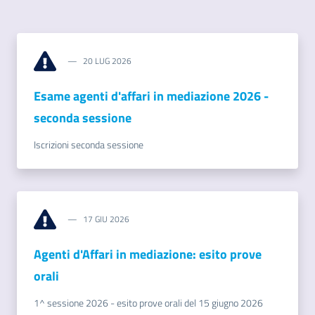
e
territorio
20 LUG 2026
Tutelare
Esame agenti d'affari in mediazione 202​6 -
Impresa
e
seconda sessione
Consumatore
Iscrizioni seconda sessione
Impresa
Digitale
17 GIU 2026
Agenti d'Affari in mediazione: esito prove
La
orali
Camera
1^ sessione 2026 - esito prove orali del 15 giugno 2026