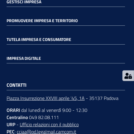
GESTISCI IMPRESA
PROMUOVERE IMPRESA E TERRITORIO
TUTELA IMPRESA E CONSUMATORE
Prenota
zione
on line
IMPRESA DIGITALE
CONTATTI
Piazza Insurrezione XXVIII aprile '45, 1A
- 35137 Padova
ORARI
dal lunedì al venerdì 9:00 - 12:30
Servizi
Centralino
049 82.08.111
online
URP
-
Ufficio relazioni con il pubblico
PEC
:
cciaa@pd.legalmail.camcom.it