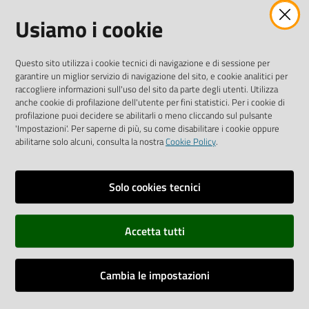
Facebook
Instagram
Linkedin
Twitter
Youtube
Usiamo i cookie
Iscriviti alla Newsletter
"La Camera Informa"
Questo sito utilizza i cookie tecnici di navigazione e di sessione per
Ricevi tutti gli aggiornamenti su eventi, nuove opportunità e
garantire un miglior servizio di navigazione del sito, e cookie analitici per
adempimenti normativi
raccogliere informazioni sull'uso del sito da parte degli utenti. Utilizza
anche cookie di profilazione dell'utente per fini statistici. Per i cookie di
profilazione puoi decidere se abilitarli o meno cliccando sul pulsante
'Impostazioni'. Per saperne di più, su come disabilitare i cookie oppure
abilitarne solo alcuni, consulta la nostra
Cookie Policy
.
Sitemap
Accessibilità
Solo cookies tecnici
Privacy policy
Accetta tutti
Note legali
Credits
Cambia le impostazioni
Assistenza