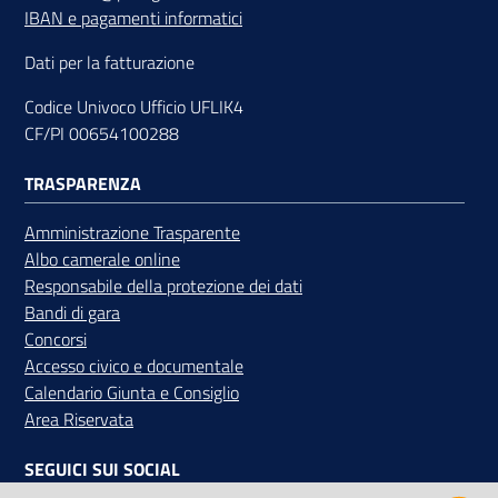
IBAN e pagamenti informatici
Dati per la fatturazione
Contatti
Codice Univoco Ufficio UFLIK4
CF/PI 00654100288
TRASPARENZA
Newsle
tter
Amministrazione Trasparente
Albo camerale online
Responsabile della protezione dei dati
Bandi di gara
Sala
Concorsi
Stampa
Accesso civico e documentale
Calendario Giunta e Consiglio
Area Riservata
Seguici
su
SEGUICI SUI SOCIAL