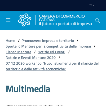
Vai al contenuto
Vai alla navigazione
Vai al footer
ITA
Home
/
Promuovere impresa e territorio
/
Sportello Mentore per la competitività delle imprese
/
Avviare
Elenco Mentore
/
Notizie ed Eventi
/
Impresa
Notizie e Eventi Mentore 2020
/
07 12 2020 workshop "Nuovi strumenti per il rilancio del
territorio e delle attività economiche"
Gestire
Impresa
Multimedia
Promuovere
Impresa