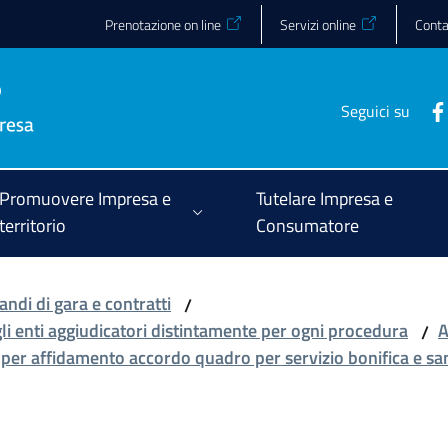
Prenotazione on line
Servizi online
Conta
Seguici su
Promuovere Impresa e
Tutelare Impresa e
territorio
Consumatore
andi di gara e contratti
/
gli enti aggiudicatori distintamente per ogni procedura
A
/
per affidamento accordo quadro per servizio bonifica e san