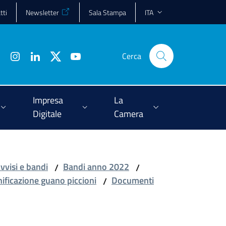
tti
Newsletter
Sala Stampa
ITA
Cerca
Impresa
La
Digitale
Camera
vvisi e bandi
Bandi anno 2022
/
/
ificazione guano piccioni
Documenti
/