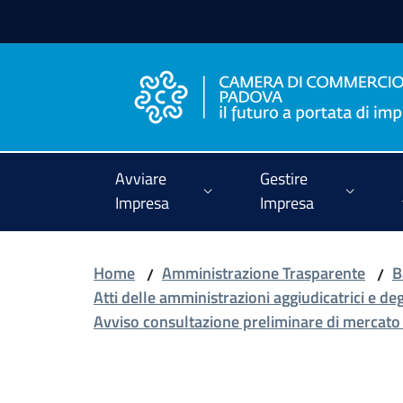
Vai al contenuto
Vai alla navigazione
Vai al footer
Avviare
Gestire
Impresa
Impresa
Home
Amministrazione Trasparente
B
/
/
Atti delle amministrazioni aggiudicatrici e de
Avviso consultazione preliminare di mercato 