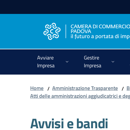
Vai al contenuto
Vai alla navigazione
Vai al footer
Avviare
Gestire
Impresa
Impresa
Home
Amministrazione Trasparente
B
/
/
Atti delle amministrazioni aggiudicatrici e de
Avvisi e bandi