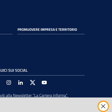
PROMUOVERE IMPRESA E TERRITORIO
UICI SUI SOCIAL
Facebook
Instagram
Linkedin
Twitter
Youtube
iviti alla Newsletter
"La Camera Informa"
vi tutti gli aggiornamenti su eventi, nuove
ortunità e adempimenti normativi