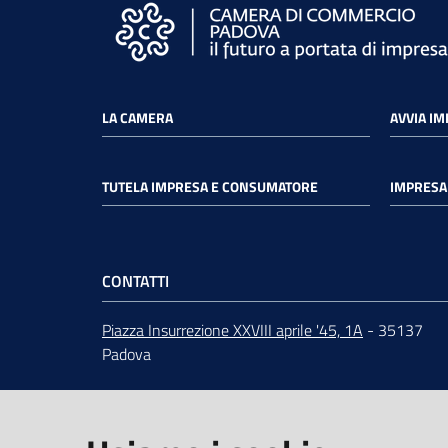
LA CAMERA
AVVIA I
TUTELA IMPRESA E CONSUMATORE
IMPRESA 
CONTATTI
Piazza Insurrezione XXVIII aprile '45, 1A
- 35137
Padova
ORARI
dal lunedì al venerdì 9:00 - 12:30
Centralino
049 82.08.111
URP
-
Ufficio relazioni con il pubblico