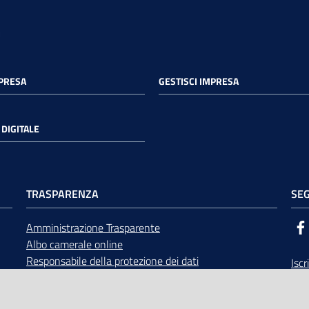
MPRESA
GESTISCI IMPRESA
DIGITALE
TRASPARENZA
SEG
Amministrazione Trasparente
Albo camerale online
Responsabile della protezione dei dati
Iscr
Bandi di gara
Rice
Concorsi
opp