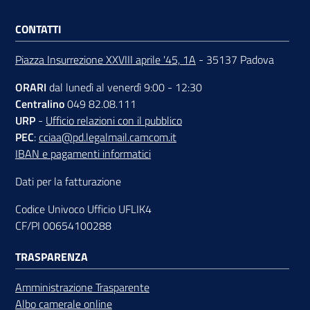
CONTATTI
Piazza Insurrezione XXVIII aprile '45, 1A
- 35137 Padova
Contatti
ORARI
dal lunedì al venerdì 9:00 - 12:30
Centralino
049 82.08.111
Newsle
URP
-
Ufficio relazioni con il pubblico
tter
PEC
:
cciaa@pd.legalmail.camcom.it
IBAN e pagamenti informatici
Dati per la fatturazione
Sala
Codice Univoco Ufficio UFLIK4
Stampa
CF/PI 00654100288
TRASPARENZA
Seguici
Amministrazione Trasparente
su
Albo camerale online