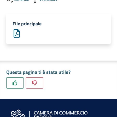
e
territorio
File principale
Tutelare
Impresa
e
Consumatore
Impresa
Questa pagina ti è stata utile?
Digitale
La
Camera