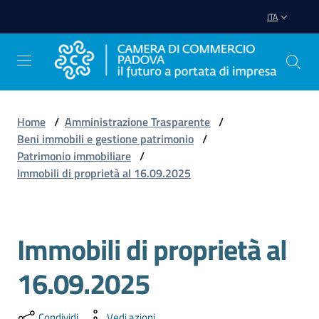
Vai al contenuto
Vai alla navigazione
Vai al footer
ITA
Home
/
Amministrazione Trasparente
/
Beni immobili e gestione patrimonio
/
Avviare
Patrimonio immobiliare
/
Impresa
Immobili di proprietà al 16.09.2025
Gestire
Impresa
Immobili di proprietà al
16.09.2025
Promuovere
Impresa
Condividi
Vedi azioni