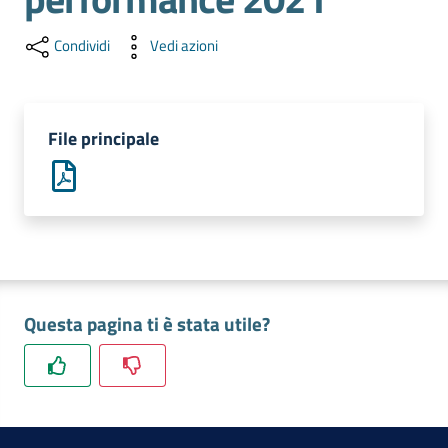
e
territorio
Condividi
Vedi azioni
Tutelare
File principale
Impresa
e
Consumatore
Impresa
Digitale
Questa pagina ti è stata utile?
La
Camera