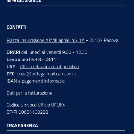
IMPRESA DIGITALE
Contatti
CONTATTI
Piazza Insurrezione XXVIII aprile '45, 1A
- 35137 Padova
Newsle
ORARI
dal lunedì al venerdì 9:00 - 12:30
tter
Centralino
049 82.08.111
URP
-
Ufficio relazioni con il pubblico
PEC
:
cciaa@pd.legalmail.camcom.it
IBAN e pagamenti informatici
Sala
Stampa
Dati per la fatturazione
Codice Univoco Ufficio UFLIK4
CF/PI 00654100288
Seguici
su
TRASPARENZA