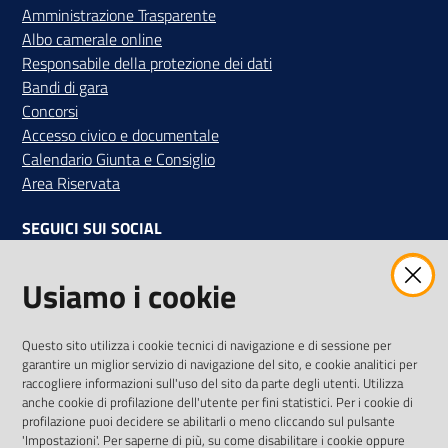
Amministrazione Trasparente
Albo camerale online
Responsabile della protezione dei dati
Bandi di gara
Concorsi
Accesso civico e documentale
Calendario Giunta e Consiglio
Area Riservata
SEGUICI SUI SOCIAL
Facebook
Instagram
Linkedin
Twitter
Youtube
Usiamo i cookie
Iscriviti alla Newsletter
"La Camera Informa"
Questo sito utilizza i cookie tecnici di navigazione e di sessione per
Ricevi tutti gli aggiornamenti su eventi, nuove opportunità e
garantire un miglior servizio di navigazione del sito, e cookie analitici per
adempimenti normativi
raccogliere informazioni sull'uso del sito da parte degli utenti. Utilizza
anche cookie di profilazione dell'utente per fini statistici. Per i cookie di
profilazione puoi decidere se abilitarli o meno cliccando sul pulsante
'Impostazioni'. Per saperne di più, su come disabilitare i cookie oppure