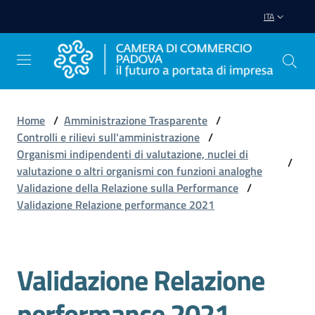
Vai al contenuto
Vai alla navigazione
Vai al footer
ITA
Home
/
Amministrazione Trasparente
/
Controlli e rilievi sull'amministrazione
/
Avviare
Organismi indipendenti di valutazione, nuclei di
Impresa
/
valutazione o altri organismi con funzioni analoghe
Validazione della Relazione sulla Performance
/
Validazione Relazione performance 2021
Gestire
Impresa
Validazione Relazione
Promuovere
performance 2021
Impresa