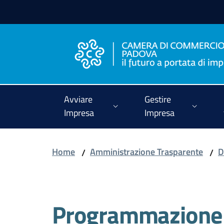
Vai al contenuto
Vai alla navigazione
Vai al footer
Avviare
Gestire
Impresa
Impresa
Home
Amministrazione Trasparente
D
/
/
Programmazione