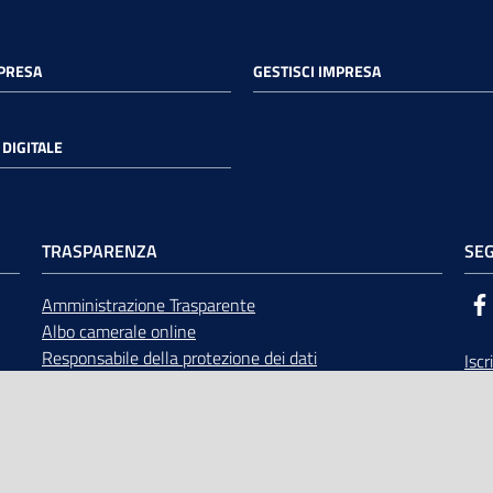
MPRESA
GESTISCI IMPRESA
DIGITALE
TRASPARENZA
SEG
Amministrazione Trasparente
Albo camerale online
Responsabile della protezione dei dati
Iscr
Bandi di gara
Rice
Concorsi
opp
Accesso civico e documentale
Calendario Giunta e Consiglio
Area Riservata