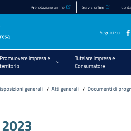
Prenotazione on line
Servizi online
Conta
Seguici su
Promuovere Impresa e
Tutelare Impresa e
territorio
Consumatore
isposizioni generali
Atti generali
Documenti di progr
/
/
 2023