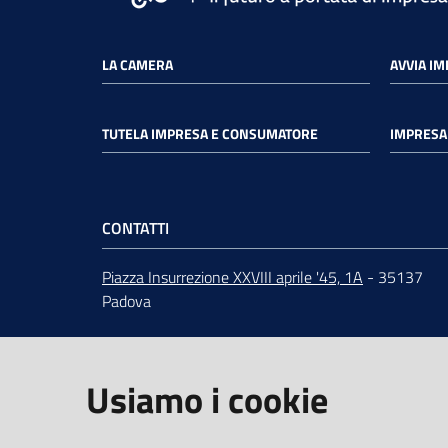
LA CAMERA
AVVIA I
TUTELA IMPRESA E CONSUMATORE
IMPRESA 
CONTATTI
Piazza Insurrezione XXVIII aprile '45, 1A
- 35137
Padova
ORARI
dal lunedì al venerdì 9:00 - 12:30
Centralino
049 82.08.111
Usiamo i cookie
URP
-
Ufficio relazioni con il pubblico
PEC
:
cciaa@pd.legalmail.camcom.it
IBAN e pagamenti informatici