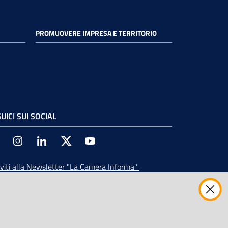
PROMUOVERE IMPRESA E TERRITORIO
UICI SUI SOCIAL
Facebook
Instagram
Linkedin
Twitter
Youtube
iviti alla Newsletter
"La Camera Informa"
vi tutti gli aggiornamenti su eventi, nuove
ortunità e adempimenti normativi