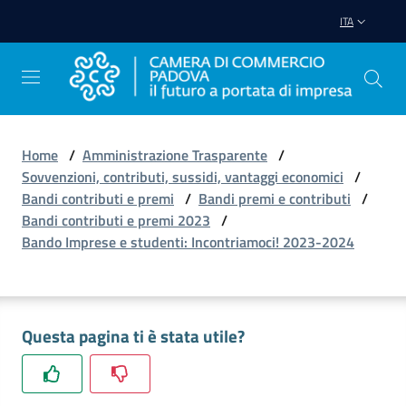
Vai al contenuto
Vai alla navigazione
Vai al footer
ITA
Home
/
Amministrazione Trasparente
/
Sovvenzioni, contributi, sussidi, vantaggi economici
/
Avviare
Bandi contributi e premi
/
Bandi premi e contributi
/
Impresa
Bandi contributi e premi 2023
/
Bando Imprese e studenti: Incontriamoci! 2023-2024
Gestire
Impresa
Questa pagina ti è stata utile?
Promuovere
Impresa