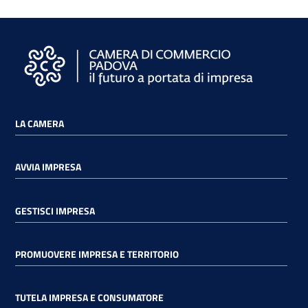
e
territorio
Tutelare
Impresa
e
LA CAMERA
Consumatore
AVVIA IMPRESA
Impresa
Digitale
GESTISCI IMPRESA
PROMUOVERE IMPRESA E TERRITORIO
La
Camera
TUTELA IMPRESA E CONSUMATORE