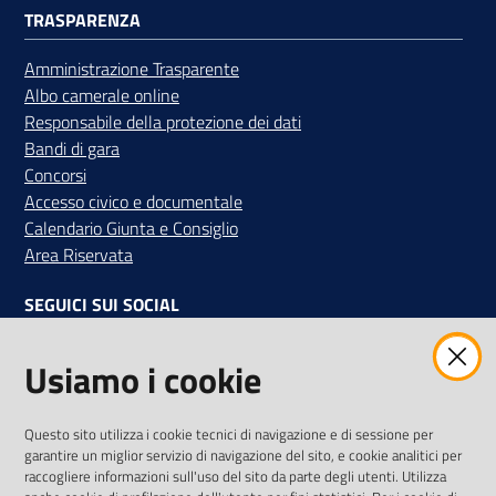
TRASPARENZA
Amministrazione Trasparente
Albo camerale online
Contatti
Responsabile della protezione dei dati
Bandi di gara
Concorsi
Newsle
Accesso civico e documentale
tter
Calendario Giunta e Consiglio
Area Riservata
SEGUICI SUI SOCIAL
Sala
Stampa
Facebook
Instagram
Linkedin
Twitter
Youtube
Usiamo i cookie
Iscriviti alla Newsletter
"La Camera Informa"
Seguici
Questo sito utilizza i cookie tecnici di navigazione e di sessione per
Ricevi tutti gli aggiornamenti su eventi, nuove opportunità e
garantire un miglior servizio di navigazione del sito, e cookie analitici per
su
adempimenti normativi
raccogliere informazioni sull'uso del sito da parte degli utenti. Utilizza