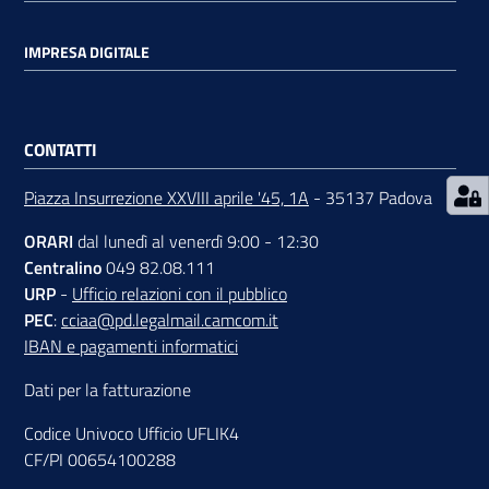
IMPRESA DIGITALE
CONTATTI
Prenota
zione
Piazza Insurrezione XXVIII aprile '45, 1A
- 35137 Padova
on line
ORARI
dal lunedì al venerdì 9:00 - 12:30
Centralino
049 82.08.111
URP
-
Ufficio relazioni con il pubblico
PEC
:
cciaa@pd.legalmail.camcom.it
IBAN e pagamenti informatici
Dati per la fatturazione
Servizi
Codice Univoco Ufficio UFLIK4
online
CF/PI 00654100288