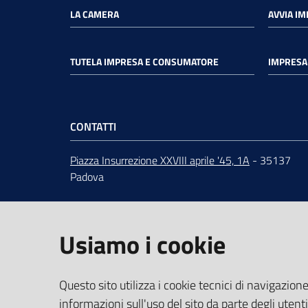
LA CAMERA
AVVIA I
TUTELA IMPRESA E CONSUMATORE
IMPRESA 
CONTATTI
Piazza Insurrezione XXVIII aprile '45, 1A
- 35137
Padova
ORARI
dal lunedì al venerdì 9:00 - 12:30
Centralino
049 82.08.111
Usiamo i cookie
URP
-
Ufficio relazioni con il pubblico
PEC
:
cciaa@pd.legalmail.camcom.it
IBAN e pagamenti informatici
Questo sito utilizza i cookie tecnici di navigazione
Dati per la fatturazione
informazioni sull'uso del sito da parte degli utenti