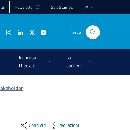
tti
Newsletter
Sala Stampa
ITA
Cerca
Impresa
La
Digitale
Camera
Stakeholder
Condividi
Vedi azioni