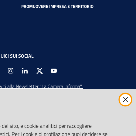
PROMUOVERE IMPRESA E TERRITORIO
UICI SUI SOCIAL
Facebook
Instagram
Linkedin
Twitter
Youtube
iviti alla Newsletter
"La Camera Informa"
vi tutti gli aggiornamenti su eventi, nuove
ortunità e adempimenti normativi
del sito, e cookie analitici per raccogliere
stici. Per i cookie di profilazione puoi decidere se