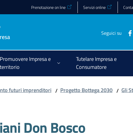
Prenotazione on line
Servizi online
Conta
Seguici su
Promuovere Impresa e
Tutelare Impresa e
territorio
Consumatore
to futuri imprenditori
Progetto Bottega 2030
Gli 
/
/
iani Don Bosco