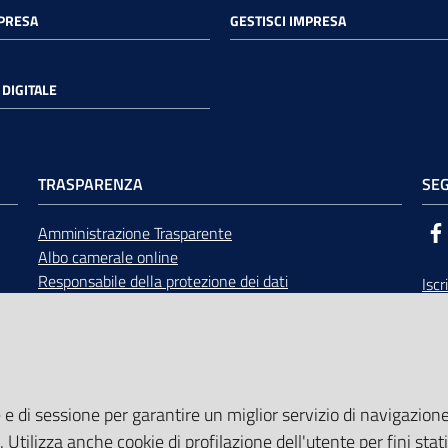
MPRESA
GESTISCI IMPRESA
DIGITALE
TRASPARENZA
SEG
Amministrazione Trasparente
Albo camerale online
Responsabile della protezione dei dati
Iscr
Bandi di gara
Rice
Concorsi
opp
Accesso civico e documentale
Calendario Giunta e Consiglio
Area Riservata
 e di sessione per garantire un miglior servizio di navigazione 
. Utilizza anche cookie di profilazione dell'utente per fini stati