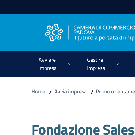
Vai al contenuto
Vai alla navigazione
Vai al footer
Avviare
Gestire
Impresa
Impresa
Home
Avvia impresa
Primo orientamen
/
/
Salta al contenuto
Fondazione Sales