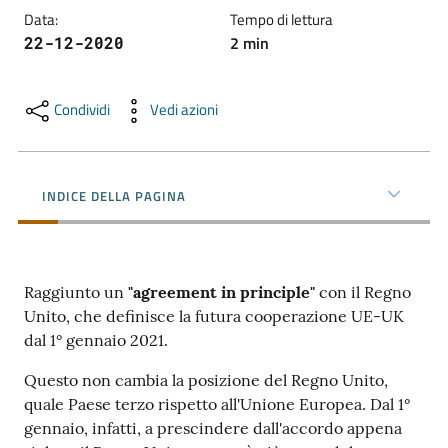
e
Data
:
Tempo di lettura
territorio
2
min
22-12-2020
Condividi
Vedi azioni
Tutelare
Impresa
e
Consumatore
INDICE DELLA PAGINA
Impresa
Digitale
Raggiunto un
"agreement in principle"
con il Regno
Unito, che definisce la futura cooperazione UE-UK
dal 1° gennaio 2021.
La
Questo non cambia la posizione del Regno Unito,
Camera
quale Paese terzo rispetto all'Unione Europea. Dal 1°
gennaio, infatti, a prescindere dall'accordo appena