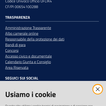
Codice Univoco Ufficio UFLIK4
CF/PI 00654100288
TRASPARENZA
Amministrazione Trasparente
Albo camerale online
Responsabile della protezione dei dati
Bandi di gara
Concorsi
Accesso civico e documentale
Calendario Giunta e Consiglio
Area Riservata
SEGUICI SUI SOCIAL
Facebook
Instagram
Linkedin
Twitter
Youtube
Usiamo i cookie
Iscriviti alla Newsletter
"La Camera Informa"
Questo sito utilizza i cookie tecnici di navigazione e di sessione per