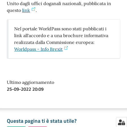
Unito dagli uffici doganali nazionali, pubblicata in
questo
link
.
Contatti
Nel portale WorldPass sono stati pubblicati i
link all'accordo e a una brochure informativa
realizzata dalla Commissione europea:
Newsle
Worldpass - Info Brexit
tter
Sala
Ultimo aggiornamento
Stampa
25-09-2022 20:09
Seguici
su
Questa pagina ti è stata utile?