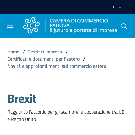
Vai al contenuto
Vai alla navigazione
Vai al footer
ITA
Home
/
Gestisci impresa
/
Certificati e documenti per l'estero
/
Avviare
Novità e approfondimenti sul commercio estero
Impresa
Gestire
Brexit
Salta al contenuto
Impresa
Raggiunto l'accordo per gli scambi e la cooperazione tra UE 
e Regno Unito.
Promuovere
Impresa