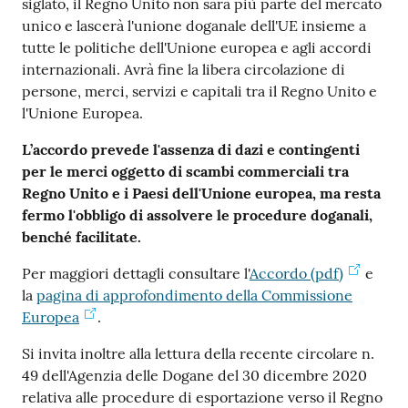
siglato, il Regno Unito non sarà più parte del mercato
unico e lascerà l'unione doganale dell'UE insieme a
tutte le politiche dell'Unione europea e agli accordi
internazionali. Avrà fine la libera circolazione di
persone, merci, servizi e capitali tra il Regno Unito e
l'Unione Europea.
Prenota
L’accordo prevede l'assenza di dazi e contingenti
zione
per le merci oggetto di scambi commerciali tra
on line
Regno Unito e i Paesi dell'Unione europea, ma resta
fermo l'obbligo di assolvere le procedure doganali,
benché facilitate.
Per maggiori dettagli consultare l'
Accordo (pdf)
e
la
pagina di approfondimento della Commissione
Europea
.
Servizi
Si invita inoltre alla lettura della recente circolare n.
online
49 dell'Agenzia delle Dogane del 30 dicembre 2020
relativa alle procedure di esportazione verso il Regno