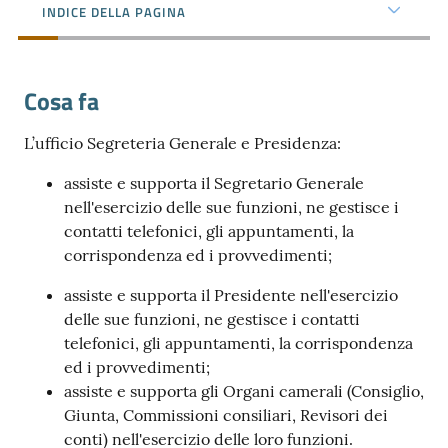
e
INDICE DELLA PAGINA
territorio
Cosa fa
Tutelare
Impresa
L’ufficio Segreteria Generale e Presidenza:
e
assiste e supporta il Segretario Generale
Consumatore
nell'esercizio delle sue funzioni, ne gestisce i
contatti telefonici, gli appuntamenti, la
corrispondenza ed i provvedimenti;
Impresa
Digitale
assiste e supporta il Presidente nell'esercizio
delle sue funzioni, ne gestisce i contatti
telefonici, gli appuntamenti, la corrispondenza
ed i provvedimenti;
La
assiste e supporta gli Organi camerali (Consiglio,
Camera
Giunta, Commissioni consiliari, Revisori dei
conti) nell'esercizio delle loro funzioni.