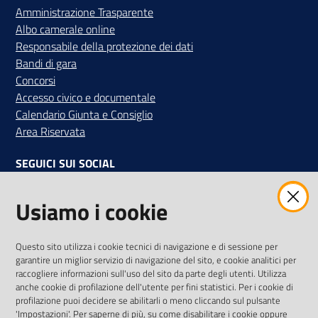
Amministrazione Trasparente
Albo camerale online
Responsabile della protezione dei dati
Bandi di gara
Concorsi
Accesso civico e documentale
Calendario Giunta e Consiglio
Area Riservata
SEGUICI SUI SOCIAL
Facebook
Instagram
Linkedin
Twitter
Youtube
Usiamo i cookie
Iscriviti alla Newsletter
"La Camera Informa"
Questo sito utilizza i cookie tecnici di navigazione e di sessione per
Ricevi tutti gli aggiornamenti su eventi, nuove opportunità e
garantire un miglior servizio di navigazione del sito, e cookie analitici per
adempimenti normativi
raccogliere informazioni sull'uso del sito da parte degli utenti. Utilizza
anche cookie di profilazione dell'utente per fini statistici. Per i cookie di
profilazione puoi decidere se abilitarli o meno cliccando sul pulsante
'Impostazioni'. Per saperne di più, su come disabilitare i cookie oppure