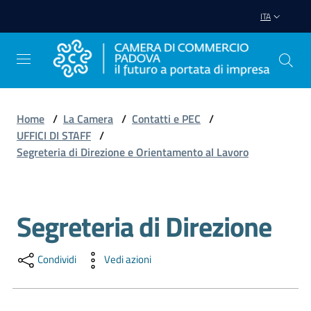
Vai al contenuto
Vai alla navigazione
Vai al footer
ITA
Home
/
La Camera
/
Contatti e PEC
/
UFFICI DI STAFF
/
Avviare
Segreteria di Direzione e Orientamento al Lavoro
Impresa
Gestire
Segreteria di Direzione
Salta al contenuto
Impresa
Condividi
Vedi azioni
Promuovere
Impresa