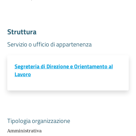
Struttura
Servizio o ufficio di appartenenza
Prenota
zione
on line
Segreteria di Direzione e Orientamento al
Lavoro
Servizi
Tipologia organizzazione
online
Amministrativa