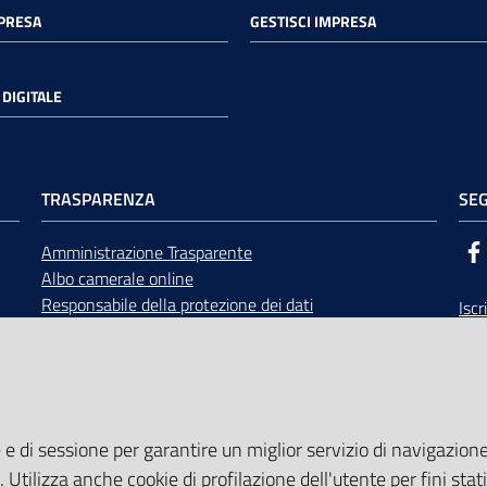
MPRESA
GESTISCI IMPRESA
DIGITALE
TRASPARENZA
SEG
Amministrazione Trasparente
Albo camerale online
Responsabile della protezione dei dati
Iscr
Bandi di gara
Rice
Concorsi
opp
Accesso civico e documentale
Calendario Giunta e Consiglio
Area Riservata
 e di sessione per garantire un miglior servizio di navigazione 
. Utilizza anche cookie di profilazione dell'utente per fini stati