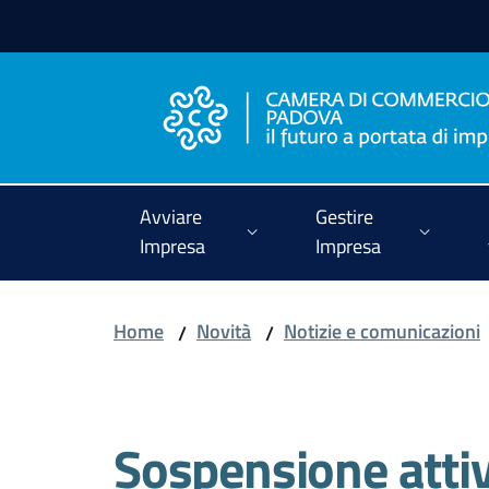
Vai al contenuto
Vai alla navigazione
Vai al footer
Avviare
Gestire
Impresa
Impresa
Home
Novità
Notizie e comunicazioni
/
/
Salta al contenuto
Sospensione attivi