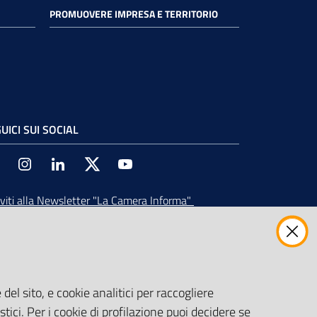
PROMUOVERE IMPRESA E TERRITORIO
UICI SUI SOCIAL
Facebook
Instagram
Linkedin
Twitter
Youtube
iviti alla Newsletter
"La Camera Informa"
vi tutti gli aggiornamenti su eventi, nuove
ortunità e adempimenti normativi
del sito, e cookie analitici per raccogliere
stici. Per i cookie di profilazione puoi decidere se