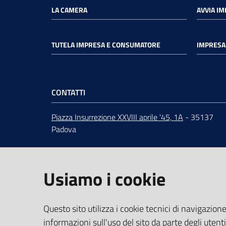
LA CAMERA
AVVIA I
TUTELA IMPRESA E CONSUMATORE
IMPRESA 
CONTATTI
Piazza Insurrezione XXVIII aprile '45, 1A
- 35137
Padova
ORARI
dal lunedì al venerdì 9:00 - 12:30
Centralino
049 82.08.111
Usiamo i cookie
URP
-
Ufficio relazioni con il pubblico
PEC
:
cciaa@pd.legalmail.camcom.it
IBAN e pagamenti informatici
Questo sito utilizza i cookie tecnici di navigazione
Dati per la fatturazione
informazioni sull'uso del sito da parte degli utenti