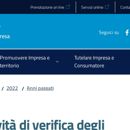
Prenotazione on line
Servizi online
Conta
Seguici su
Promuovere Impresa e
Tutelare Impresa e
territorio
Consumatore
2022
Anni passati
/
/
tà di verifica degli