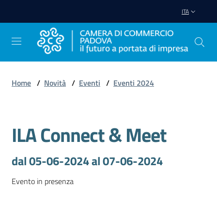
Vai al contenuto
Vai alla navigazione
Vai al footer
ITA
Home
/
Novità
/
Eventi
/
Eventi 2024
Avviare
Impresa
ILA Connect & Meet
Salta al contenuto
Gestire
dal 05-06-2024 al 07-06-2024
Impresa
Evento in presenza
Promuovere
Impresa