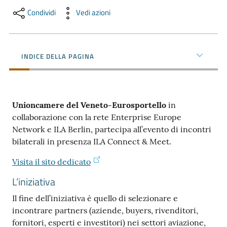
e
Condividi
Vedi azioni
territorio
INDICE DELLA PAGINA
Tutelare
Impresa
e
Consumatore
Unioncamere del Veneto-Eurosportello
in
collaborazione con la rete Enterprise Europe
Network e ILA Berlin, partecipa all’evento di incontri
Impresa
bilaterali in presenza ILA Connect & Meet.
Digitale
Visita il sito dedicato
L’iniziativa
La
Il fine dell’iniziativa è quello di selezionare e
Camera
incontrare partners (aziende, buyers, rivenditori,
fornitori, esperti e investitori) nei settori aviazione,