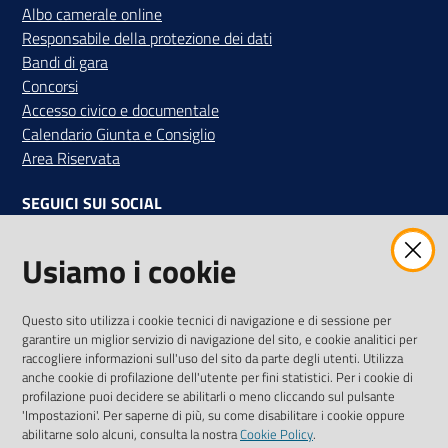
Albo camerale online
Responsabile della protezione dei dati
Bandi di gara
Concorsi
Accesso civico e documentale
Calendario Giunta e Consiglio
Area Riservata
SEGUICI SUI SOCIAL
Facebook
Instagram
Linkedin
Twitter
Youtube
Usiamo i cookie
Iscriviti alla Newsletter
"La Camera Informa"
Questo sito utilizza i cookie tecnici di navigazione e di sessione per
Ricevi tutti gli aggiornamenti su eventi, nuove opportunità e
garantire un miglior servizio di navigazione del sito, e cookie analitici per
adempimenti normativi
raccogliere informazioni sull'uso del sito da parte degli utenti. Utilizza
anche cookie di profilazione dell'utente per fini statistici. Per i cookie di
profilazione puoi decidere se abilitarli o meno cliccando sul pulsante
'Impostazioni'. Per saperne di più, su come disabilitare i cookie oppure
abilitarne solo alcuni, consulta la nostra
Cookie Policy
.