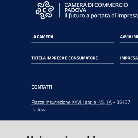
LA CAMERA
AVVIA I
TUTELA IMPRESA E CONSUMATORE
IMPRESA 
CONTATTI
Piazza Insurrezione XXVIII aprile '45, 1A
- 35137
Padova
ORARI
dal lunedì al venerdì 9:00 - 12:30
Centralino
049 82.08.111
URP
-
Ufficio relazioni con il pubblico