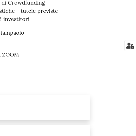
a di Crowdfunding
stiche - tutele previste
 investitori
i Giampaolo
rma ZOOM