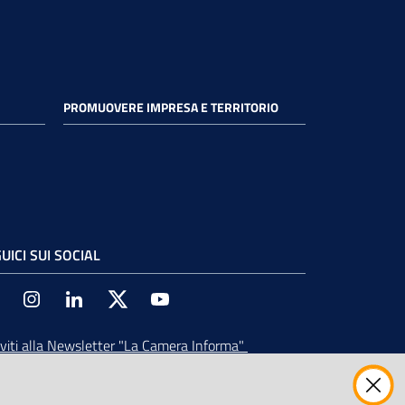
PROMUOVERE IMPRESA E TERRITORIO
UICI SUI SOCIAL
Facebook
Instagram
Linkedin
Twitter
Youtube
iviti alla Newsletter
"La Camera Informa"
vi tutti gli aggiornamenti su eventi, nuove