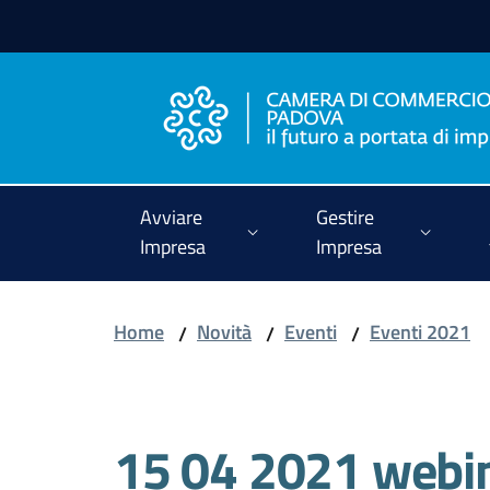
Vai al contenuto
Vai alla navigazione
Vai al footer
Avviare
Gestire
Impresa
Impresa
Home
Novità
Eventi
Eventi 2021
/
/
/
Salta al contenuto
15 04 2021 webin