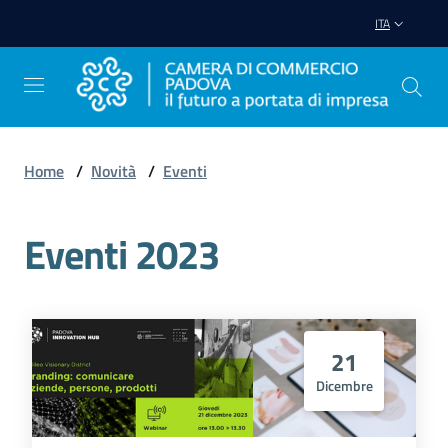
Vai al contenuto
Vai alla navigazione
Vai al footer
ITA
Home
/
Novità
/
Eventi
Avviare
Impresa
Eventi 2023
Gestire
Impresa
21
Dicembre
Promuovere
Impresa