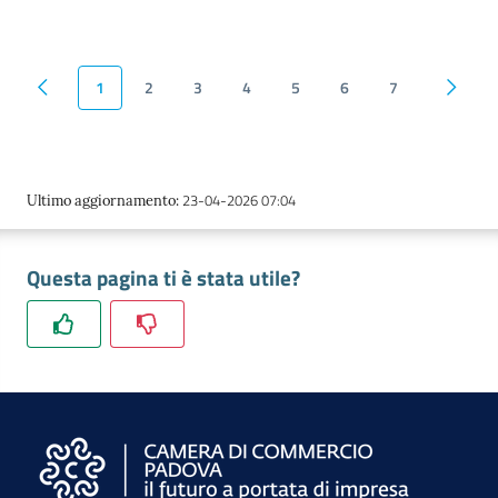
1
2
3
4
5
6
7
Pagina precedente
Pagina
23-04-2026 07:04
Ultimo aggiornamento
:
Questa pagina ti è stata utile?