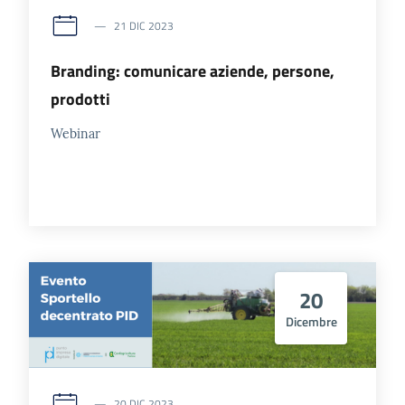
e
21 DIC 2023
territorio
Branding: comunicare aziende, persone,
prodotti
Tutelare
Impresa
Webinar
e
Consumatore
Impresa
Digitale
20
Dicembre
La
Camera
20 DIC 2023