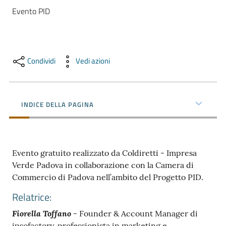
e
Evento PID
territorio
Tutelare
Condividi
Vedi azioni
Impresa
e
Consumatore
INDICE DELLA PAGINA
Impresa
Digitale
Evento gratuito realizzato da Coldiretti - Impresa
Verde Padova in collaborazione con la Camera di
Commercio di Padova nell’ambito del Progetto PID.
La
Relatrice:
Camera
Fiorella Toffano
- Founder & Account Manager di
ipsofactory, professionista in marketing e