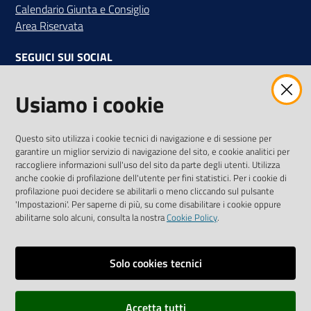
Calendario Giunta e Consiglio
Area Riservata
SEGUICI SUI SOCIAL
Facebook
Instagram
Linkedin
Twitter
Youtube
Usiamo i cookie
Iscriviti alla Newsletter
"La Camera Informa"
Questo sito utilizza i cookie tecnici di navigazione e di sessione per
Ricevi tutti gli aggiornamenti su eventi, nuove opportunità e
garantire un miglior servizio di navigazione del sito, e cookie analitici per
adempimenti normativi
raccogliere informazioni sull'uso del sito da parte degli utenti. Utilizza
anche cookie di profilazione dell'utente per fini statistici. Per i cookie di
profilazione puoi decidere se abilitarli o meno cliccando sul pulsante
'Impostazioni'. Per saperne di più, su come disabilitare i cookie oppure
abilitarne solo alcuni, consulta la nostra
Cookie Policy
.
Sitemap
Accessibilità
Solo cookies tecnici
Privacy policy
Accetta tutti