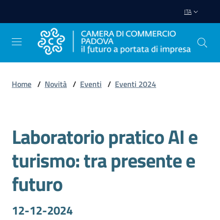
Vai al contenuto
Vai alla navigazione
Vai al footer
ITA
Home
/
Novità
/
Eventi
/
Eventi 2024
Avviare
Impresa
Laboratorio pratico AI e
Salta al contenuto
Gestire
turismo: tra presente e
Impresa
futuro
Promuovere
12-12-2024
Impresa