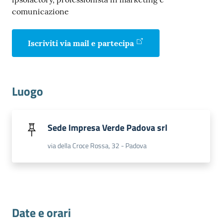
comunicazione
Iscriviti via mail e partecipa
Prenota
zione
Luogo
on line
Sede Impresa Verde Padova srl
via della Croce Rossa, 32 - Padova
Servizi
online
Date e orari