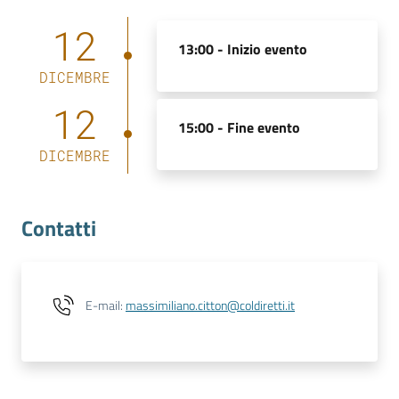
12
13:00 -
Inizio evento
Contatti
DICEMBRE
12
15:00 -
Fine evento
Newsle
DICEMBRE
tter
Contatti
Sala
Stampa
E-mail
:
massimiliano.citton@coldiretti.it
Seguici
su