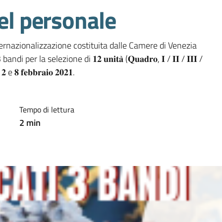
del personale
ernazionalizzazione costituita dalle Camere di Venezia 
la selezione di 𝟏𝟐 𝐮𝐧𝐢𝐭𝐚̀ (𝐐𝐮𝐚𝐝𝐫𝐨, 𝐈 / 𝐈𝐈 / 𝐈𝐈𝐈 / 
 𝐟𝐞𝐛𝐛𝐫𝐚𝐢𝐨 𝟐𝟎𝟐𝟏.
Tempo di lettura
2
min