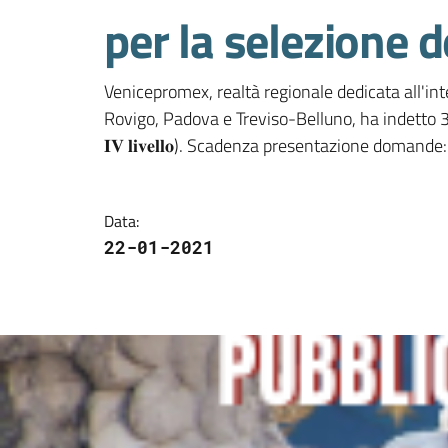
per la selezione 
Venicepromex, realtà regionale dedicata all'int
Rovigo, Padova e Treviso-Belluno, ha indetto 3 bandi per 
𝐈𝐕 𝐥𝐢𝐯𝐞𝐥𝐥𝐨). Scadenza presentazione domande: 𝟐 e 𝟖
Data
:
22-01-2021