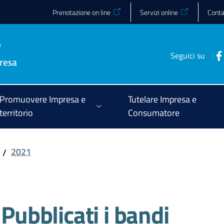
Prenotazione on line
Servizi online
Conta
Seguici su
Promuovere Impresa e
Tutelare Impresa e
territorio
Consumatore
2021
/
bblicati i bandi