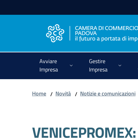
Vai al contenuto
Vai alla navigazione
Vai al footer
Avviare
Gestire
Impresa
Impresa
Home
Novità
Notizie e comunicazioni
/
/
Salta al contenuto
VENICEPROMEX: Pu