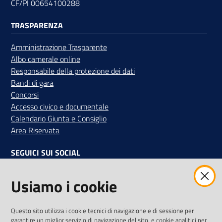
CF/PI 00654100288
TRASPARENZA
Amministrazione Trasparente
Albo camerale online
Responsabile della protezione dei dati
Bandi di gara
Concorsi
Accesso civico e documentale
Calendario Giunta e Consiglio
Area Riservata
SEGUICI SUI SOCIAL
Facebook
Instagram
Linkedin
Twitter
Youtube
Usiamo i cookie
Iscriviti alla Newsletter
"La Camera Informa"
Questo sito utilizza i cookie tecnici di navigazione e di sessione per
Ricevi tutti gli aggiornamenti su eventi, nuove opportunità e
garantire un miglior servizio di navigazione del sito, e cookie analitici per