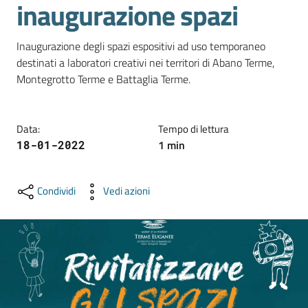
inaugurazione spazi
e
territorio
Inaugurazione degli spazi espositivi ad uso temporaneo 
destinati a laboratori creativi nei territori di Abano Terme, 
Tutelare
Montegrotto Terme e Battaglia Terme.
Impresa
e
Consumatore
Data
:
Tempo di lettura
1
min
18-01-2022
Impresa
Condividi
Vedi azioni
Digitale
La
Camera