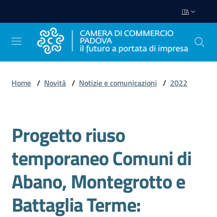
Vai al contenuto
Vai alla navigazione
Vai al footer
ITA
Home
/
Novità
/
Notizie e comunicazioni
/
2022
Avviare
Impresa
Progetto riuso
Salta al contenuto
Gestire
temporaneo Comuni di
Impresa
Abano, Montegrotto e
Battaglia Terme:
Promuovere
Impresa