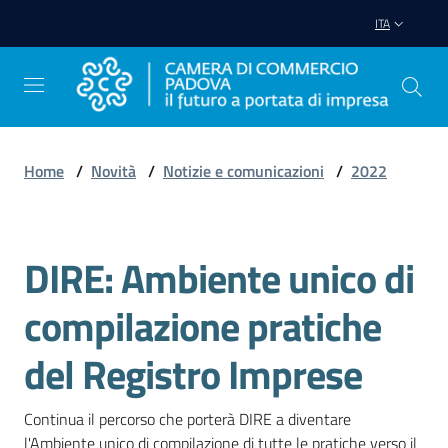
Vai al contenuto
Vai alla navigazione
Vai al footer
ITA
Home
/
Novità
/
Notizie e comunicazioni
/
2022
Avviare
Impresa
DIRE: Ambiente unico di
Salta al contenuto
Gestire
compilazione pratiche
Impresa
del Registro Imprese
Promuovere
Continua il percorso che porterà DIRE a diventare 
Impresa
l'Ambiente unico di compilazione di tutte le pratiche verso il 