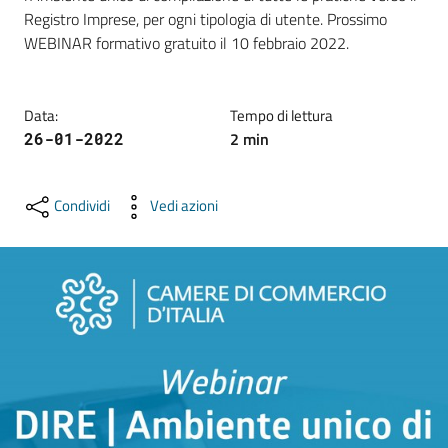
e
Registro Imprese, per ogni tipologia di utente. Prossimo 
territorio
WEBINAR formativo gratuito il 10 febbraio 2022.
Tutelare
Data
:
Tempo di lettura
Impresa
2
min
26-01-2022
e
Consumatore
Condividi
Vedi azioni
Impresa
Digitale
La
Camera